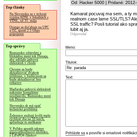
Od: Hacker 5000 | Pridané: 2012
Top články
Kamarat pocuvaj ma sem, a ty m
Na Slovensku sa v tichosti
vypína ADSL v lokalitách s
realnom case lame SSL/TLS? Ale
VDSL, už 31. mája
SSL traffic? Posli tutorial ako s
Orange sa doťahuje na UPC
lubit aj ja.
a O2, spustí 2.5 Gbps
Odpovedať
pripojenie
Top správy
Meno:
Rumunsko odstrelmi a
blokádou mení tok Dunaja,
aby udržalo jadrovú
Titulok:
elektráreň v chode
Chrome sa bude
aktualizovať dvakrát
týždenne, v budúcnosti sa
Text:
bude aktualizovať bez
reštartov
Maďarsko jadrovú elektráreň
nakoniec kompletne
neodstavilo, Rumunsko mení
tok Dunaja
Slovensko.sk má opäť
technické problémy
Železnice znižujú kvôli teplu
rýchlosť iba na 50 km/h,
spôsobuje to meškanie
V Poľsku spustili takmer
gigawatthodinové úložisko,
Prihláste sa
a povoľte si emailové notifiká
z LiFePO4 článkov