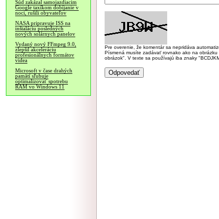
Súd zakázal samojazdiacim
Google taxíkom dobíjanie v
noci, rušili obyvateľov
NASA pripravuje ISS na
inštaláciu posledných
nových solárnych panelov
Vydaný nový FFmpeg 9.0,
Pre overenie, že komentár sa nepridáva automatizov
zlepšil akceleráciu
Písmená musíte zadávať rovnako ako na obrázku veľk
profesionálnych formátov
obrázok". V texte sa používajú iba znaky "BC
videa
Microsoft v čase drahých
pamätí sľubuje
optimalizovať spotrebu
RAM vo Windows 11