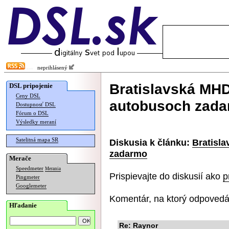
neprihlásený
Bratislavská MHD
DSL pripojenie
Ceny DSL
autobusoch zad
Dostupnosť DSL
Fórum o DSL
Výsledky meraní
Satelitná mapa SR
Diskusia k článku:
Bratisl
zadarmo
Merače
Speedmeter
Merania
Prispievajte do diskusií ako
p
Pingmeter
Googlemeter
Komentár, na ktorý odpovedá
Hľadanie
Re: Raynor