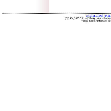
NÁVŠTEVNOSŤ
|
INZE
(C) 2004, 2005 DSL.sk | Všetky práva vyhradené
Všetky uvedené informácie sú b