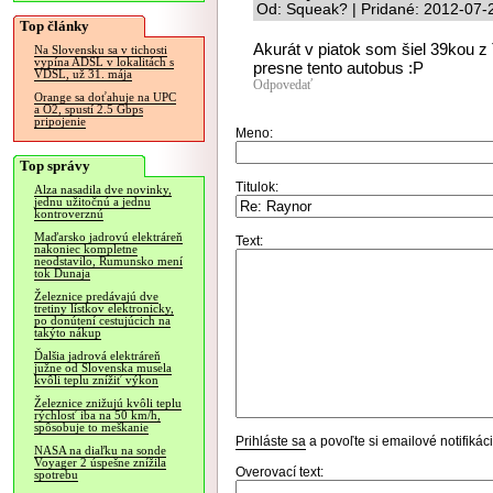
Od: Squeak? | Pridané: 2012-07-
Top články
Akurát v piatok som šiel 39kou z
Na Slovensku sa v tichosti
vypína ADSL v lokalitách s
presne tento autobus :P
VDSL, už 31. mája
Odpovedať
Orange sa doťahuje na UPC
a O2, spustí 2.5 Gbps
pripojenie
Meno:
Top správy
Titulok:
Alza nasadila dve novinky,
jednu užitočnú a jednu
kontroverznú
Maďarsko jadrovú elektráreň
Text:
nakoniec kompletne
neodstavilo, Rumunsko mení
tok Dunaja
Železnice predávajú dve
tretiny lístkov elektronicky,
po donútení cestujúcich na
takýto nákup
Ďalšia jadrová elektráreň
južne od Slovenska musela
kvôli teplu znížiť výkon
Železnice znižujú kvôli teplu
rýchlosť iba na 50 km/h,
spôsobuje to meškanie
Prihláste sa
a povoľte si emailové notifiká
NASA na diaľku na sonde
Voyager 2 úspešne znížila
Overovací text:
spotrebu