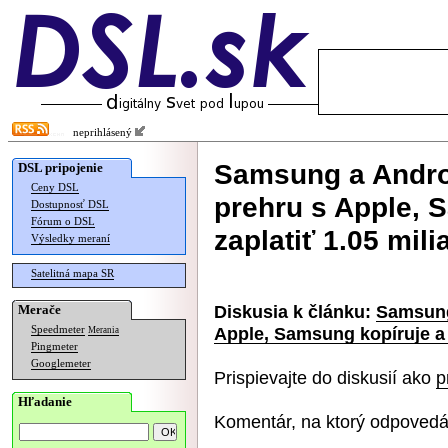
neprihlásený
Samsung a Androi
DSL pripojenie
Ceny DSL
prehru s Apple, 
Dostupnosť DSL
Fórum o DSL
zaplatiť 1.05 mili
Výsledky meraní
Satelitná mapa SR
Diskusia k článku:
Samsung
Merače
Apple, Samsung kopíruje a 
Speedmeter
Merania
Pingmeter
Googlemeter
Prispievajte do diskusií ako
p
Hľadanie
Komentár, na ktorý odpovedá