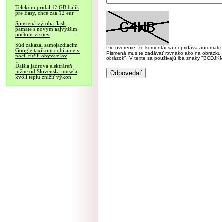
Telekom pridal 12 GB balík
pre Easy, chce zaň 12 eur
Spustená výroba flash
pamäte s novým najvyšším
počtom vrstiev
Súd zakázal samojazdiacim
Pre overenie, že komentár sa nepridáva automatizov
Google taxíkom dobíjanie v
Písmená musíte zadávať rovnako ako na obrázku veľk
noci, rušili obyvateľov
obrázok". V texte sa používajú iba znaky "BC
Ďalšia jadrová elektráreň
južne od Slovenska musela
kvôli teplu znížiť výkon