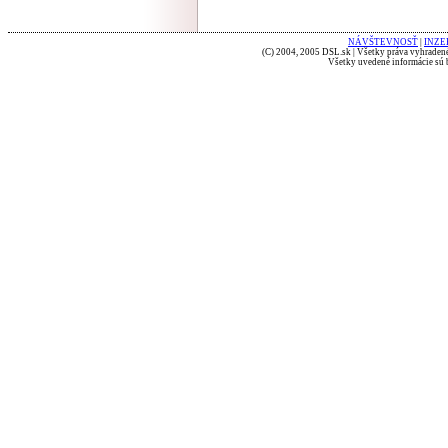
NÁVŠTEVNOSŤ
|
INZE
(C) 2004, 2005 DSL.sk | Všetky práva vyhradené
Všetky uvedené informácie sú b