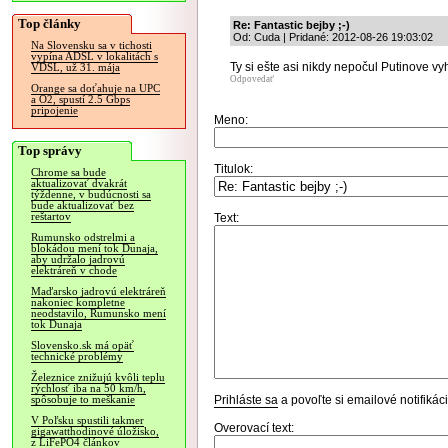
Top články
Re: Fantastic bejby ;-)
Od: Cuda | Pridané: 2012-08-26 19:03:02
Na Slovensku sa v tichosti
vypína ADSL v lokalitách s
Ty si ešte asi nikdy nepočul Putinove vy
VDSL, už 31. mája
Odpovedať
Orange sa doťahuje na UPC
a O2, spustí 2.5 Gbps
pripojenie
Meno:
Top správy
Titulok:
Chrome sa bude
aktualizovať dvakrát
týždenne, v budúcnosti sa
bude aktualizovať bez
reštartov
Text:
Rumunsko odstrelmi a
blokádou mení tok Dunaja,
aby udržalo jadrovú
elektráreň v chode
Maďarsko jadrovú elektráreň
nakoniec kompletne
neodstavilo, Rumunsko mení
tok Dunaja
Slovensko.sk má opäť
technické problémy
Železnice znižujú kvôli teplu
rýchlosť iba na 50 km/h,
Prihláste sa
a povoľte si emailové notifiká
spôsobuje to meškanie
V Poľsku spustili takmer
Overovací text:
gigawatthodinové úložisko,
z LiFePO4 článkov