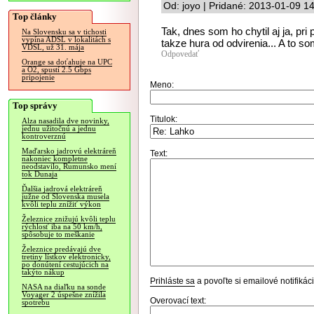
Od: joyo | Pridané: 2013-01-09 1
Top články
Tak, dnes som ho chytil aj ja, pr
Na Slovensku sa v tichosti
vypína ADSL v lokalitách s
takze hura od odvirenia... A to s
VDSL, už 31. mája
Odpovedať
Orange sa doťahuje na UPC
a O2, spustí 2.5 Gbps
pripojenie
Meno:
Top správy
Titulok:
Alza nasadila dve novinky,
jednu užitočnú a jednu
kontroverznú
Maďarsko jadrovú elektráreň
Text:
nakoniec kompletne
neodstavilo, Rumunsko mení
tok Dunaja
Ďalšia jadrová elektráreň
južne od Slovenska musela
kvôli teplu znížiť výkon
Železnice znižujú kvôli teplu
rýchlosť iba na 50 km/h,
spôsobuje to meškanie
Železnice predávajú dve
tretiny lístkov elektronicky,
po donútení cestujúcich na
takýto nákup
Prihláste sa
a povoľte si emailové notifiká
NASA na diaľku na sonde
Voyager 2 úspešne znížila
Overovací text:
spotrebu