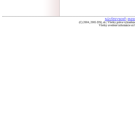
NÁVŠTEVNOSŤ
|
INZE
(C) 2004, 2005 DSL.sk | Všetky práva vyhradené
Všetky uvedené informácie sú b