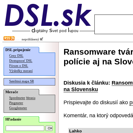
neprihlásený
Ransomware tvári
DSL pripojenie
Ceny DSL
polície aj na Slo
Dostupnosť DSL
Fórum o DSL
Výsledky meraní
Satelitná mapa SR
Diskusia k článku:
Ransomwa
na Slovensku
Merače
Speedmeter
Merania
Prispievajte do diskusií ako
p
Pingmeter
Googlemeter
Komentár, na ktorý odpovedá
Hľadanie
Lahko