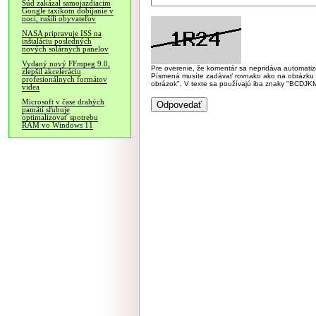
Súd zakázal samojazdiacim
Google taxíkom dobíjanie v
noci, rušili obyvateľov
NASA pripravuje ISS na
inštaláciu posledných
nových solárnych panelov
Vydaný nový FFmpeg 9.0,
Pre overenie, že komentár sa nepridáva automatizov
zlepšil akceleráciu
Písmená musíte zadávať rovnako ako na obrázku veľk
profesionálnych formátov
obrázok". V texte sa používajú iba znaky "BC
videa
Microsoft v čase drahých
pamätí sľubuje
optimalizovať spotrebu
RAM vo Windows 11