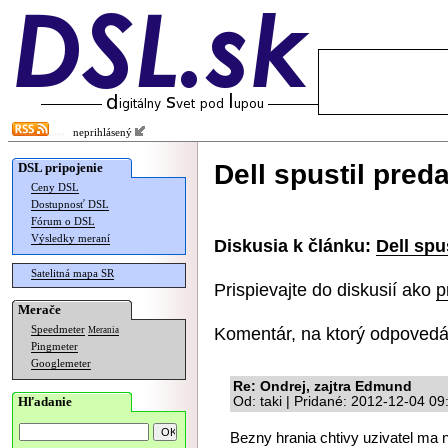
neprihlásený
Dell spustil pred
DSL pripojenie
Ceny DSL
Dostupnosť DSL
Fórum o DSL
Výsledky meraní
Diskusia k článku:
Dell spu
Satelitná mapa SR
Prispievajte do diskusií ako
p
Merače
Komentár, na ktorý odpovedá
Speedmeter
Merania
Pingmeter
Googlemeter
Re: Ondrej, zajtra Edmund
Hľadanie
Od: taki | Pridané: 2012-12-04 09
Bezny hrania chtivy uzivatel ma 