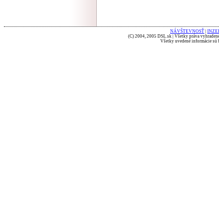
NÁVŠTEVNOSŤ
|
INZE
(C) 2004, 2005 DSL.sk | Všetky práva vyhradené
Všetky uvedené informácie sú b