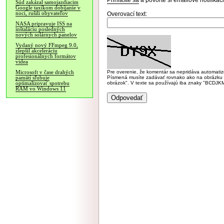
Prihláste sa
a povoľte si emailové notifiká
Súd zakázal samojazdiacim
Google taxíkom dobíjanie v
noci, rušili obyvateľov
Overovací text:
NASA pripravuje ISS na
inštaláciu posledných
nových solárnych panelov
Vydaný nový FFmpeg 9.0,
zlepšil akceleráciu
profesionálnych formátov
videa
Pre overenie, že komentár sa nepridáva automatizov
Microsoft v čase drahých
Písmená musíte zadávať rovnako ako na obrázku veľk
pamätí sľubuje
obrázok". V texte sa používajú iba znaky "BC
optimalizovať spotrebu
RAM vo Windows 11