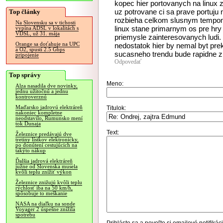
kopec hier portovanych na linux z
uz potrovane ci sa prave portuju 
Top články
rozbieha celkom slusnym tempom
Na Slovensku sa v tichosti
linux stane primarnym os pre hry
vypína ADSL v lokalitách s
VDSL, už 31. mája
priemysle zainteresovanych ludi.
Orange sa doťahuje na UPC
nedostatok hier by nemal byt pre
a O2, spustí 2.5 Gbps
sucasneho trendu bude rapidne z
pripojenie
Odpovedať
Top správy
Meno:
Alza nasadila dve novinky,
jednu užitočnú a jednu
kontroverznú
Maďarsko jadrovú elektráreň
Titulok:
nakoniec kompletne
neodstavilo, Rumunsko mení
tok Dunaja
Text:
Železnice predávajú dve
tretiny lístkov elektronicky,
po donútení cestujúcich na
takýto nákup
Ďalšia jadrová elektráreň
južne od Slovenska musela
kvôli teplu znížiť výkon
Železnice znižujú kvôli teplu
rýchlosť iba na 50 km/h,
spôsobuje to meškanie
NASA na diaľku na sonde
Voyager 2 úspešne znížila
spotrebu