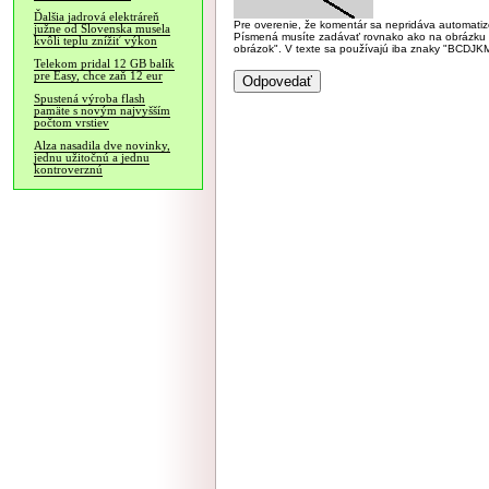
Ďalšia jadrová elektráreň
Pre overenie, že komentár sa nepridáva automatizov
južne od Slovenska musela
Písmená musíte zadávať rovnako ako na obrázku veľk
kvôli teplu znížiť výkon
obrázok". V texte sa používajú iba znaky "BC
Telekom pridal 12 GB balík
pre Easy, chce zaň 12 eur
Spustená výroba flash
pamäte s novým najvyšším
počtom vrstiev
Alza nasadila dve novinky,
jednu užitočnú a jednu
kontroverznú