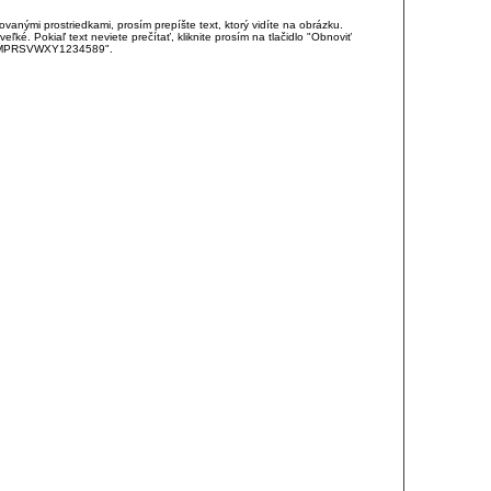
anými prostriedkami, prosím prepíšte text, ktorý vidíte na obrázku.
é. Pokiaľ text neviete prečítať, kliknite prosím na tlačidlo "Obnoviť
DJKMPRSVWXY1234589".