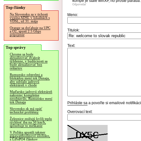
kompe je stale winXP, no proste parada..
Odpovedať
Top články
Na Slovensku sa v tichosti
Meno:
vypína ADSL v lokalitách s
VDSL, už 31. mája
Orange sa doťahuje na UPC
Titulok:
a O2, spustí 2.5 Gbps
pripojenie
Text:
Top správy
Chrome sa bude
aktualizovať dvakrát
týždenne, v budúcnosti sa
bude aktualizovať bez
reštartov
Rumunsko odstrelmi a
blokádou mení tok Dunaja,
aby udržalo jadrovú
elektráreň v chode
Maďarsko jadrovú elektráreň
nakoniec kompletne
neodstavilo, Rumunsko mení
tok Dunaja
Prihláste sa
a povoľte si emailové notifiká
Slovensko.sk má opäť
Overovací text:
technické problémy
Železnice znižujú kvôli teplu
rýchlosť iba na 50 km/h,
spôsobuje to meškanie
V Poľsku spustili takmer
gigawatthodinové úložisko,
z LiFePO4 článkov