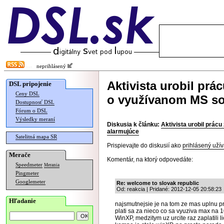
neprihlásený
Aktivista urobil prác
DSL pripojenie
Ceny DSL
o využívanom MS sof
Dostupnosť DSL
Fórum o DSL
Výsledky meraní
Diskusia k článku:
Aktivista urobil prácu
alarmujúce
Satelitná mapa SR
Prispievajte do diskusií ako
prihlásený užív
Merače
Komentár, na ktorý odpovedáte:
Speedmeter
Merania
Pingmeter
Googlemeter
Re: welcome to slovak republic
Od: reakcia | Pridané: 2012-12-05 20:58:23
Hľadanie
najsmutnejsie je na tom ze mas uplnu pr
plati sa za nieco co sa vyuziva max na 1
WinXP, medzitym uz urcite raz zaplatili 