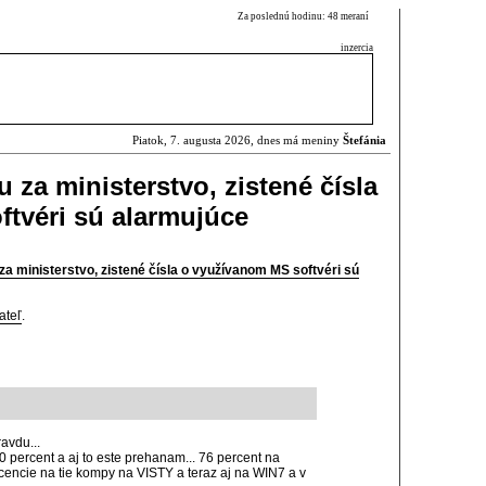
Za poslednú hodinu: 48 meraní
inzercia
Piatok, 7. augusta 2026, dnes má meniny
Štefánia
u za ministerstvo, zistené čísla
tvéri sú alarmujúce
 za ministerstvo, zistené čísla o využívanom MS softvéri sú
ateľ
.
avdu...
0 percent a aj to este prehanam... 76 percent na
licencie na tie kompy na VISTY a teraz aj na WIN7 a v