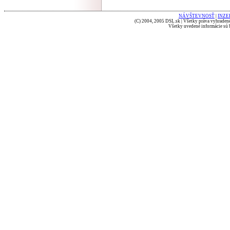
NÁVŠTEVNOSŤ
|
INZE
(C) 2004, 2005 DSL.sk | Všetky práva vyhradené
Všetky uvedené informácie sú b