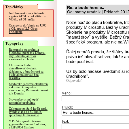
Top články
Re: a bude horsie..
Od: statny uradnik | Pridané: 201
Na Slovensku sa v tichosti
vypína ADSL v lokalitách s
VDSL, už 31. mája
Nože hoď do pľacu konkrétne, ktor
Orange sa doťahuje na UPC
produkty Microsoftu. Bežný úrad
a O2, spustí 2.5 Gbps
Školenie na produkty Microsoftu
pripojenie
"manažérov" a vyššie. Bežný úra
špecifický program, ale nie na W
Top správy
Rumunsko odstrelmi a
Ďalej nemáš pravdu, že štátny ú
blokádou mení tok Dunaja,
právo inštalovať softvér, takže 
aby udržalo jadrovú
elektráreň v chode
bude používať.
Chrome sa bude
aktualizovať dvakrát
Už by bolo načase uvedomiť si r
týždenne, v budúcnosti sa
bude aktualizovať bez
úradníkom".
reštartov
Odpovedať
Maďarsko jadrovú elektráreň
nakoniec kompletne
neodstavilo, Rumunsko mení
Meno:
tok Dunaja
Slovensko.sk má opäť
technické problémy
Titulok:
Železnice znižujú kvôli teplu
rýchlosť iba na 50 km/h,
spôsobuje to meškanie
V Poľsku spustili takmer
Text:
gigawatthodinové úložisko,
z LiFePO4 článkov