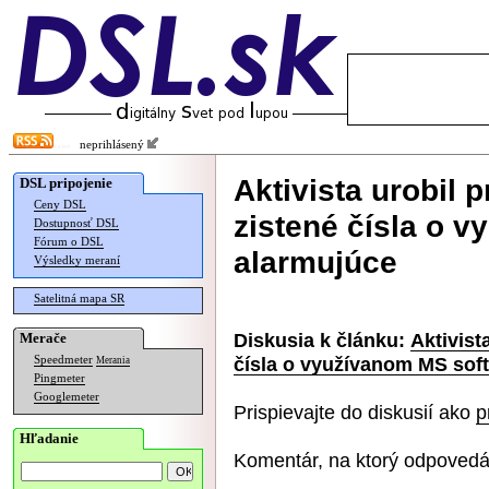
neprihlásený
Aktivista urobil 
DSL pripojenie
Ceny DSL
zistené čísla o v
Dostupnosť DSL
Fórum o DSL
alarmujúce
Výsledky meraní
Satelitná mapa SR
Diskusia k článku:
Aktivist
Merače
čísla o využívanom MS soft
Speedmeter
Merania
Pingmeter
Googlemeter
Prispievajte do diskusií ako
p
Hľadanie
Komentár, na ktorý odpovedá