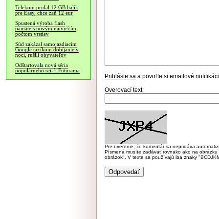
Telekom pridal 12 GB balík
pre Easy, chce zaň 12 eur
Spustená výroba flash
pamäte s novým najvyšším
počtom vrstiev
Súd zakázal samojazdiacim
Google taxíkom dobíjanie v
noci, rušili obyvateľov
Odštartovala nová séria
populárneho sci-fi Futurama
Prihláste sa
a povoľte si emailové notifiká
Overovací text:
Pre overenie, že komentár sa nepridáva automatizov
Písmená musíte zadávať rovnako ako na obrázku veľk
obrázok". V texte sa používajú iba znaky "BC