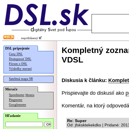
neprihlásený
Kompletný zoznam
DSL pripojenie
Ceny DSL
VDSL
Dostupnosť DSL
Fórum o DSL
Výsledky meraní
Satelitná mapa SR
Diskusia k článku:
Komplet
Merače
Prispievajte do diskusií ako
p
Speedmeter
Merania
Pingmeter
Komentár, na ktorý odpovedá
Googlemeter
Hľadanie
Re: Super
Od: jfsksktekekdks | Pridané: 20