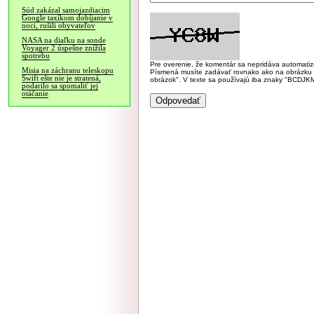
Súd zakázal samojazdiacim
Google taxíkom dobíjanie v
noci, rušili obyvateľov
NASA na diaľku na sonde
Voyager 2 úspešne znížila
spotrebu
Pre overenie, že komentár sa nepridáva automatizov
Misia na záchranu teleskopu
Písmená musíte zadávať rovnako ako na obrázku veľk
Swift ešte nie je stratená,
obrázok". V texte sa používajú iba znaky "BC
podarilo sa spomaliť jej
otáčanie