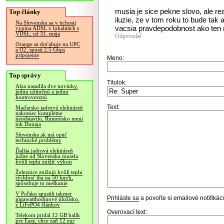
musia je sice pekne slovo, ale re
Top články
iluzie, ze v tom roku to bude tak 
Na Slovensku sa v tichosti
vacsia pravdepodobnost ako ten r
vypína ADSL v lokalitách s
VDSL, už 31. mája
Odpovedať
Orange sa doťahuje na UPC
a O2, spustí 2.5 Gbps
pripojenie
Meno:
Top správy
Titulok:
Alza nasadila dve novinky,
jednu užitočnú a jednu
kontroverznú
Text:
Maďarsko jadrovú elektráreň
nakoniec kompletne
neodstavilo, Rumunsko mení
tok Dunaja
Slovensko.sk má opäť
technické problémy
Ďalšia jadrová elektráreň
južne od Slovenska musela
kvôli teplu znížiť výkon
Železnice znižujú kvôli teplu
rýchlosť iba na 50 km/h,
spôsobuje to meškanie
V Poľsku spustili takmer
Prihláste sa
a povoľte si emailové notifiká
gigawatthodinové úložisko,
z LiFePO4 článkov
Overovací text:
Telekom pridal 12 GB balík
pre Easy, chce zaň 12 eur