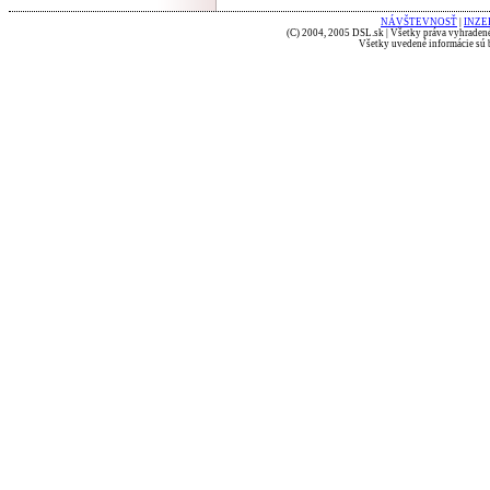
NÁVŠTEVNOSŤ
|
INZE
(C) 2004, 2005 DSL.sk | Všetky práva vyhradené
Všetky uvedené informácie sú b