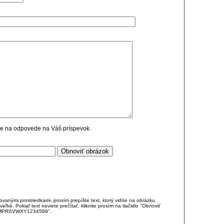
cie na odpovede na Váš príspevok.
anými prostriedkami, prosím prepíšte text, ktorý vidíte na obrázku.
é. Pokiaľ text neviete prečítať, kliknite prosím na tlačidlo "Obnoviť
DJKMPRSVWXY1234589".