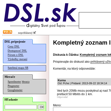
neprihlásený
Kompletný zoznam l
DSL pripojenie
Ceny DSL
Dostupnosť DSL
Diskusia k článku:
Kompletný zoznam lok
Fórum o DSL
Výsledky meraní
Prispievajte do diskusií ako
prihlásený užív
Satelitná mapa SR
Komentár, na ktorý odpovedáte:
Merače
Kurna
Speedmeter
Merania
Od: Pche | Pridané: 2013-09-22 18:34:14
Pingmeter
Googlemeter
Ved tych 20Mb mozu poskytnut aj nad 70
pretlacit 50 Mbit/s do 1 km.
Odpovedať
Hľadanie
Meno: