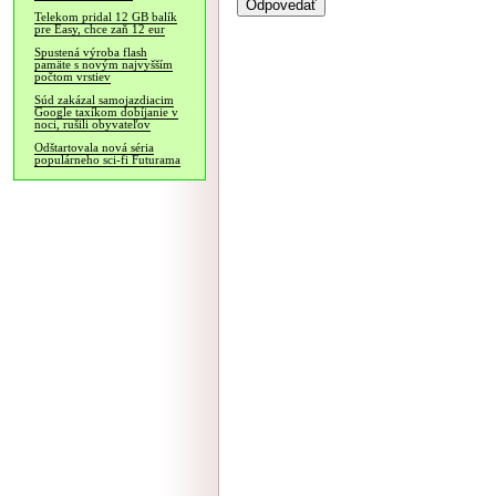
Telekom pridal 12 GB balík
pre Easy, chce zaň 12 eur
Spustená výroba flash
pamäte s novým najvyšším
počtom vrstiev
Súd zakázal samojazdiacim
Google taxíkom dobíjanie v
noci, rušili obyvateľov
Odštartovala nová séria
populárneho sci-fi Futurama