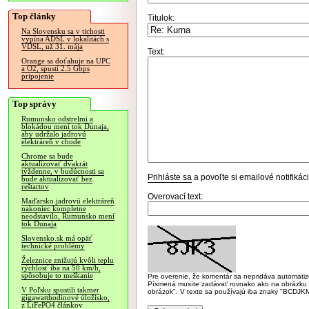
Top články
Titulok:
Na Slovensku sa v tichosti
vypína ADSL v lokalitách s
VDSL, už 31. mája
Text:
Orange sa doťahuje na UPC
a O2, spustí 2.5 Gbps
pripojenie
Top správy
Rumunsko odstrelmi a
blokádou mení tok Dunaja,
aby udržalo jadrovú
elektráreň v chode
Chrome sa bude
aktualizovať dvakrát
týždenne, v budúcnosti sa
Prihláste sa
a povoľte si emailové notifiká
bude aktualizovať bez
reštartov
Overovací text:
Maďarsko jadrovú elektráreň
nakoniec kompletne
neodstavilo, Rumunsko mení
tok Dunaja
Slovensko.sk má opäť
technické problémy
Železnice znižujú kvôli teplu
rýchlosť iba na 50 km/h,
spôsobuje to meškanie
Pre overenie, že komentár sa nepridáva automatizov
Písmená musíte zadávať rovnako ako na obrázku veľk
V Poľsku spustili takmer
obrázok". V texte sa používajú iba znaky "BC
gigawatthodinové úložisko,
z LiFePO4 článkov