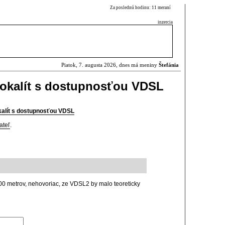
Za poslednú hodinu: 11 meraní
inzercia
Piatok, 7. augusta 2026, dnes má meniny
Štefánia
okalít s dostupnosťou VDSL
alít s dostupnosťou VDSL
ateľ
.
0 metrov, nehovoriac, ze VDSL2 by malo teoreticky