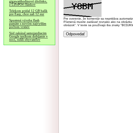
gigawatthodinové úložisko,
z LiFePO4 článkov
Telekom pridal 12 GB balík
pre Easy, chce zaň 12 eur
Pre overenie, že komentár sa nepridáva automatizov
Spustená výroba flash
Písmená musíte zadávať rovnako ako na obrázku veľk
pamäte s novým najvyšším
obrázok". V texte sa používajú iba znaky "BC
počtom vrstiev
Súd zakázal samojazdiacim
Google taxíkom dobíjanie v
noci, rušili obyvateľov