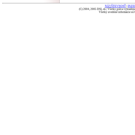
NÁVŠTEVNOSŤ
|
INZE
(C) 2004, 2005 DSL.sk | Všetky práva vyhradené
Všetky uvedené informácie sú b