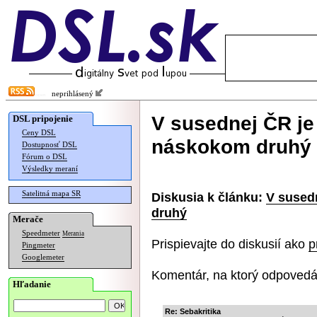
neprihlásený
V susednej ČR j
DSL pripojenie
Ceny DSL
náskokom druhý
Dostupnosť DSL
Fórum o DSL
Výsledky meraní
Satelitná mapa SR
Diskusia k článku:
V sused
druhý
Merače
Speedmeter
Merania
Prispievajte do diskusií ako
p
Pingmeter
Googlemeter
Komentár, na ktorý odpovedá
Hľadanie
Re: Sebakritika