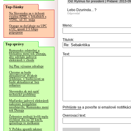
Od: Rytmus for president | Pridané: 2013-0
Top články
Lebo Dzurinda... ?
Na Slovensku sa v tichosti
Odpovedať
vypína ADSL v lokalitách s
VDSL, už 31. mája
Meno:
Orange sa doťahuje na UPC
a O2, spustí 2.5 Gbps
pripojenie
Titulok:
Top správy
Rumunsko odstrelmi a
blokádou mení tok Dunaja,
Text:
aby udržalo jadrovú
elektráreň v chode
Joj Play výrazne zdražuje
Chrome sa bude
aktualizovať dvakrát
týždenne, v budúcnosti sa
bude aktualizovať bez
reštartov
Slovensko.sk má opäť
technické problémy
Maďarsko jadrovú elektráreň
nakoniec kompletne
Prihláste sa
a povoľte si emailové notifiká
neodstavilo, Rumunsko mení
tok Dunaja
Overovací text:
Železnice znižujú kvôli teplu
rýchlosť iba na 50 km/h,
spôsobuje to meškanie
V Poľsku spustili takmer