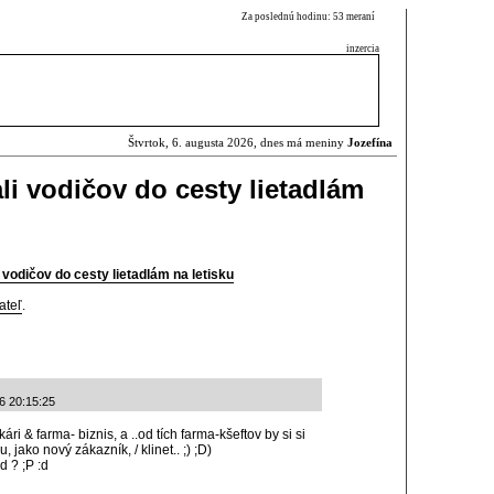
Za poslednú hodinu: 53 meraní
inzercia
Štvrtok, 6. augusta 2026, dnes má meniny
Jozefína
i vodičov do cesty lietadlám
vodičov do cesty lietadlám na letisku
ateľ
.
6 20:15:25
ári & farma- biznis, a ..od tích farma-kšeftov by si si
 jako nový zákazník, / klinet.. ;) ;D)
 ? ;P :d