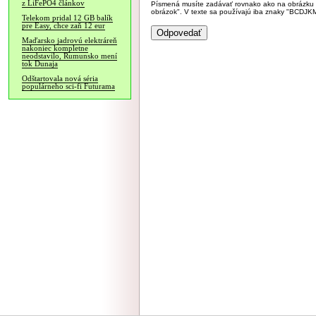
z LiFePO4 článkov
Písmená musíte zadávať rovnako ako na obrázku veľk
obrázok". V texte sa používajú iba znaky "BC
Telekom pridal 12 GB balík
pre Easy, chce zaň 12 eur
Maďarsko jadrovú elektráreň
nakoniec kompletne
neodstavilo, Rumunsko mení
tok Dunaja
Odštartovala nová séria
populárneho sci-fi Futurama