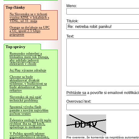
Meno:
Top články
Na Slovensku sa v tichosti
vypína ADSL v lokalitách s
Titulok:
VDSL, už 31. mája
Orange sa doťahuje na UPC
a O2, spustí 2.5 Gbps
pripojenie
Text:
Top správy
Rumunsko odstrelmi a
blokádou mení tok Dunaja,
aby udržalo jadrovú
elektráreň v chode
Joj Play výrazne zdražuje
Chrome sa bude
aktualizovať dvakrát
týždenne, v budúcnosti sa
bude aktualizovať bez
reštartov
Prihláste sa
a povoľte si emailové notifiká
Slovensko.sk má opäť
technické problémy
Overovací text:
Spustená výroba flash
pamäte s novým najvyšším
počtom vrstiev
Železnice znižujú kvôli teplu
rýchlosť iba na 50 km/h,
spôsobuje to meškanie
V Poľsku spustili takmer
gigawatthodinové úložisko,
Pre overenie, že komentár sa nepridáva automatizov