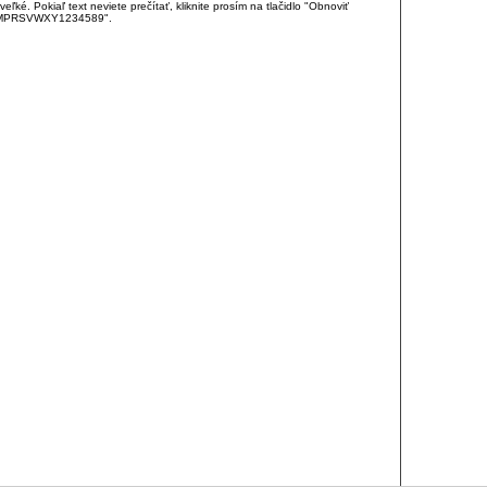
é. Pokiaľ text neviete prečítať, kliknite prosím na tlačidlo "Obnoviť
DJKMPRSVWXY1234589".