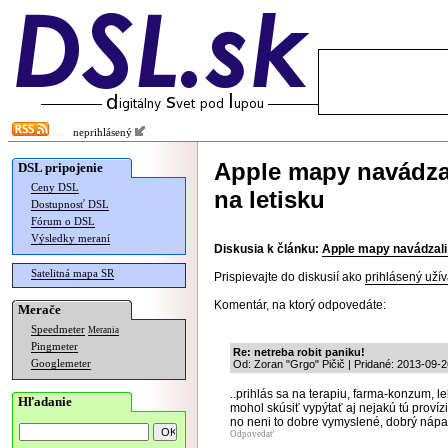
neprihlásený
Apple mapy navádzal
DSL pripojenie
Ceny DSL
na letisku
Dostupnosť DSL
Fórum o DSL
Výsledky meraní
Diskusia k článku:
Apple mapy navádzali 
Satelitná mapa SR
Prispievajte do diskusií ako
prihlásený užív
Komentár, na ktorý odpovedáte:
Merače
Speedmeter
Merania
Pingmeter
Re: netreba robit paniku!
Googlemeter
Od: Zoran "Grgo" Pičič | Pridané: 2013-09-2
..prihlás sa na terapiu, farma-konzum, lek
Hľadanie
mohol skúsiť vypýtať aj nejakú tú províziu,
no neni to dobre vymyslené, dobrý nápad
Odpovedať