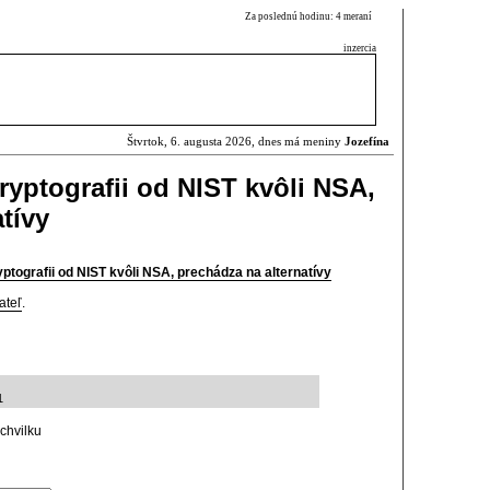
Za poslednú hodinu: 4 meraní
inzercia
Štvrtok, 6. augusta 2026, dnes má meniny
Jozefína
ryptografii od NIST kvôli NSA,
tívy
ptografii od NIST kvôli NSA, prechádza na alternatívy
ateľ
.
1
chvilku