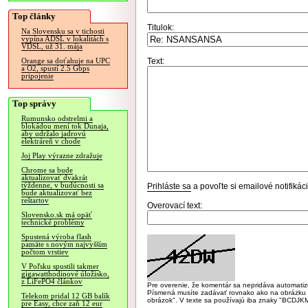
Top články
Titulok:
Na Slovensku sa v tichosti
vypína ADSL v lokalitách s
VDSL, už 31. mája
Text:
Orange sa doťahuje na UPC
a O2, spustí 2.5 Gbps
pripojenie
Top správy
Rumunsko odstrelmi a
blokádou mení tok Dunaja,
aby udržalo jadrovú
elektráreň v chode
Joj Play výrazne zdražuje
Chrome sa bude
aktualizovať dvakrát
týždenne, v budúcnosti sa
Prihláste sa
a povoľte si emailové notifiká
bude aktualizovať bez
reštartov
Overovací text:
Slovensko.sk má opäť
technické problémy
Spustená výroba flash
pamäte s novým najvyšším
počtom vrstiev
V Poľsku spustili takmer
gigawatthodinové úložisko,
z LiFePO4 článkov
Pre overenie, že komentár sa nepridáva automatizov
Písmená musíte zadávať rovnako ako na obrázku veľk
Telekom pridal 12 GB balík
obrázok". V texte sa používajú iba znaky "BC
pre Easy, chce zaň 12 eur