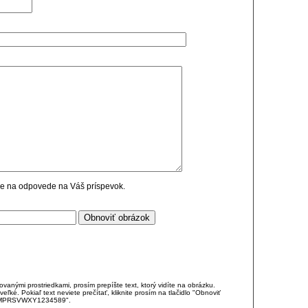
cie na odpovede na Váš príspevok.
anými prostriedkami, prosím prepíšte text, ktorý vidíte na obrázku.
é. Pokiaľ text neviete prečítať, kliknite prosím na tlačidlo "Obnoviť
DJKMPRSVWXY1234589".