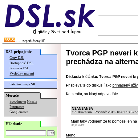
neprihlásený
Tvorca PGP neverí k
DSL pripojenie
Ceny DSL
prechádza na alterna
Dostupnosť DSL
Fórum o DSL
Výsledky meraní
Diskusia k článku:
Tvorca PGP neverí kry
Satelitná mapa SR
Prispievajte do diskusií ako
prihlásený užív
Komentár, na ktorý odpovedáte:
Merače
Speedmeter
Merania
Pingmeter
NSANSANSA
Googlemeter
Od: Klovatina | Pridané: 2013-10-01 13:57:5
Mam taky vodojem ze to pomoze len na 
Hľadanie
Odpovedať
Meno: