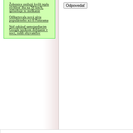
Železnice znižujú kvôli teplu
rýchlosť iba na 50 km/h,
spôsobuje to meškanie
Odštartovala nová séria
populárneho sci-fi Futurama
Súd zakázal samojazdiacim
Google taxíkom dobíjanie v
noci, rušili obyvateľov
NÁVŠTEVNOSŤ
|
INZE