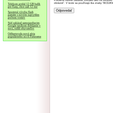
Písmená musíte zadávať rovnako ako na obrázku veľk
obrázok". V texte sa používajú iba znaky "BC
Telekom pridal 12 GB balík
pre Easy, chce zaň 12 eur
Spustená výroba flash
pamäte s novým najvyšším
počtom vrstiev
Súd zakázal samojazdiacim
Google taxíkom dobíjanie v
noci, rušili obyvateľov
Odštartovala nová séria
populárneho sci-fi Futurama