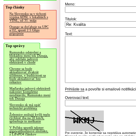
Meno:
Top články
Na Slovensku sa v tichosti
vypína ADSL v lokalitách s
Titulok:
VDSL, už 31. mája
Orange sa doťahuje na UPC
a O2, spustí 2.5 Gbps
pripojenie
Text:
Top správy
Rumunsko odstrelmi a
blokádou mení tok Dunaja,
aby udržalo jadrovú
elektráreň v chode
Chrome sa bude
aktualizovať dvakrát
týždenne, v budúcnosti sa
bude aktualizovať bez
reštartov
Maďarsko jadrovú elektráreň
Prihláste sa
a povoľte si emailové notifiká
nakoniec kompletne
neodstavilo, Rumunsko mení
Overovací text:
tok Dunaja
Slovensko.sk má opäť
technické problémy
Železnice znižujú kvôli teplu
rýchlosť iba na 50 km/h,
spôsobuje to meškanie
V Poľsku spustili takmer
gigawatthodinové úložisko,
Pre overenie, že komentár sa nepridáva automatizov
z LiFePO4 článkov