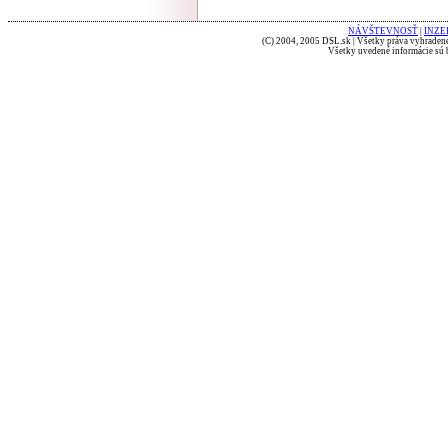
NÁVŠTEVNOSŤ
|
INZE
(C) 2004, 2005 DSL.sk | Všetky práva vyhradené
Všetky uvedené informácie sú b