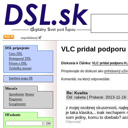
neprihlásený
VLC pridal podporu 
DSL pripojenie
Ceny DSL
Dostupnosť DSL
Diskusia k článku:
VLC pridal podporu H
Fórum o DSL
Výsledky meraní
Prispievajte do diskusií ako
prihlásený užív
Satelitná mapa SR
Komentár, na ktorý odpovedáte:
Merače
Re: Kvalita
Speedmeter
Merania
Od: raketa | Pridané: 2013-11-16
Pingmeter
Googlemeter
z mojej osobnej skusenosti, najl
je taka klasika... inak nechapem
Hľadanie
som jediny, komu to doebalo? asi t
Odpovedať