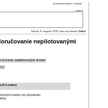
Za poslednú hodinu: 13 meraní
inzercia
Sobota, 8. augusta 2026, dnes má meniny
Oskár
doručovanie nepilotovanými
ručovanie nepilotovanými dronmi
ateľ
.
poň 5 znakov.
kónových kvetov cez dovolenku.
lkóny