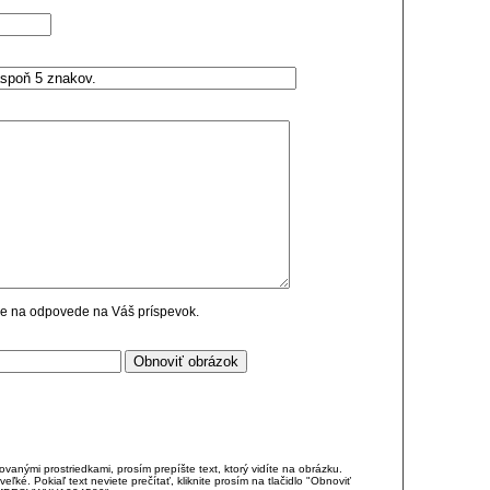
cie na odpovede na Váš príspevok.
anými prostriedkami, prosím prepíšte text, ktorý vidíte na obrázku.
é. Pokiaľ text neviete prečítať, kliknite prosím na tlačidlo "Obnoviť