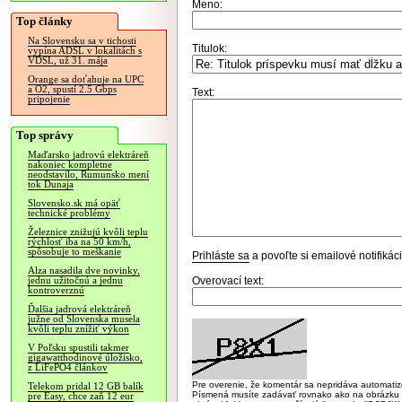
Meno:
Top články
Na Slovensku sa v tichosti
Titulok:
vypína ADSL v lokalitách s
VDSL, už 31. mája
Orange sa doťahuje na UPC
a O2, spustí 2.5 Gbps
Text:
pripojenie
Top správy
Maďarsko jadrovú elektráreň
nakoniec kompletne
neodstavilo, Rumunsko mení
tok Dunaja
Slovensko.sk má opäť
technické problémy
Železnice znižujú kvôli teplu
rýchlosť iba na 50 km/h,
spôsobuje to meškanie
Prihláste sa
a povoľte si emailové notifiká
Alza nasadila dve novinky,
Overovací text:
jednu užitočnú a jednu
kontroverznú
Ďalšia jadrová elektráreň
južne od Slovenska musela
kvôli teplu znížiť výkon
V Poľsku spustili takmer
gigawatthodinové úložisko,
z LiFePO4 článkov
Pre overenie, že komentár sa nepridáva automatizov
Telekom pridal 12 GB balík
Písmená musíte zadávať rovnako ako na obrázku veľk
pre Easy, chce zaň 12 eur