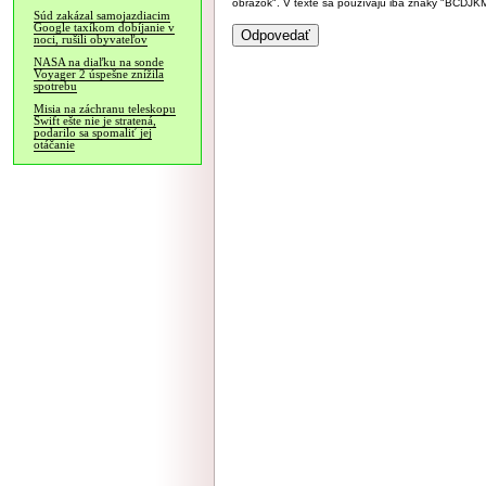
obrázok". V texte sa používajú iba znaky "BC
Súd zakázal samojazdiacim
Google taxíkom dobíjanie v
noci, rušili obyvateľov
NASA na diaľku na sonde
Voyager 2 úspešne znížila
spotrebu
Misia na záchranu teleskopu
Swift ešte nie je stratená,
podarilo sa spomaliť jej
otáčanie