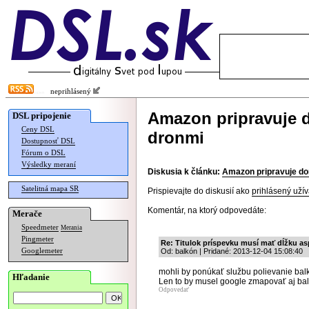
neprihlásený
Amazon pripravuje 
DSL pripojenie
Ceny DSL
dronmi
Dostupnosť DSL
Fórum o DSL
Výsledky meraní
Diskusia k článku:
Amazon pripravuje do
Satelitná mapa SR
Prispievajte do diskusií ako
prihlásený užív
Komentár, na ktorý odpovedáte:
Merače
Speedmeter
Merania
Pingmeter
Re: Titulok príspevku musí mať dĺžku as
Googlemeter
Od: balkón | Pridané: 2013-12-04 15:08:40
mohli by ponúkať službu polievanie bal
Hľadanie
Len to by musel google zmapovať aj ba
Odpovedať