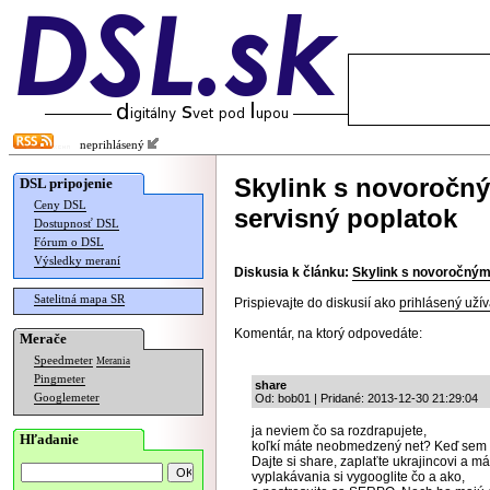
neprihlásený
Skylink s novoročn
DSL pripojenie
Ceny DSL
servisný poplatok
Dostupnosť DSL
Fórum o DSL
Výsledky meraní
Diskusia k článku:
Skylink s novoročným
Satelitná mapa SR
Prispievajte do diskusií ako
prihlásený užív
Komentár, na ktorý odpovedáte:
Merače
Speedmeter
Merania
Pingmeter
share
Googlemeter
Od: bob01 | Pridané: 2013-12-30 21:29:04
ja neviem čo sa rozdrapujete,
Hľadanie
koľkí máte neobmedzený net? Keď sem 
Dajte si share, zaplaťte ukrajincovi a 
vyplakávania si vygooglite čo a ako,