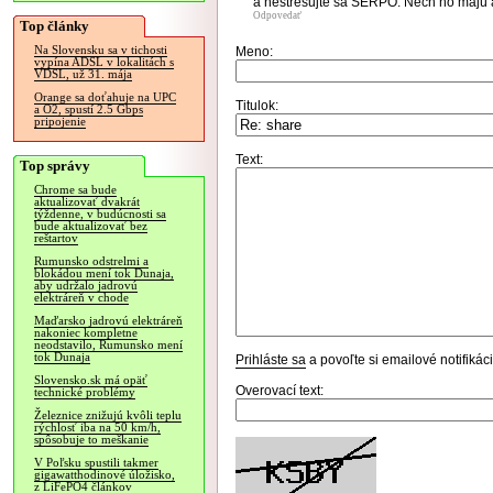
a nestresujte sa SERPO. Nech ho majú a
Odpovedať
Top články
Na Slovensku sa v tichosti
Meno:
vypína ADSL v lokalitách s
VDSL, už 31. mája
Orange sa doťahuje na UPC
Titulok:
a O2, spustí 2.5 Gbps
pripojenie
Text:
Top správy
Chrome sa bude
aktualizovať dvakrát
týždenne, v budúcnosti sa
bude aktualizovať bez
reštartov
Rumunsko odstrelmi a
blokádou mení tok Dunaja,
aby udržalo jadrovú
elektráreň v chode
Maďarsko jadrovú elektráreň
nakoniec kompletne
neodstavilo, Rumunsko mení
tok Dunaja
Prihláste sa
a povoľte si emailové notifiká
Slovensko.sk má opäť
Overovací text:
technické problémy
Železnice znižujú kvôli teplu
rýchlosť iba na 50 km/h,
spôsobuje to meškanie
V Poľsku spustili takmer
gigawatthodinové úložisko,
z LiFePO4 článkov