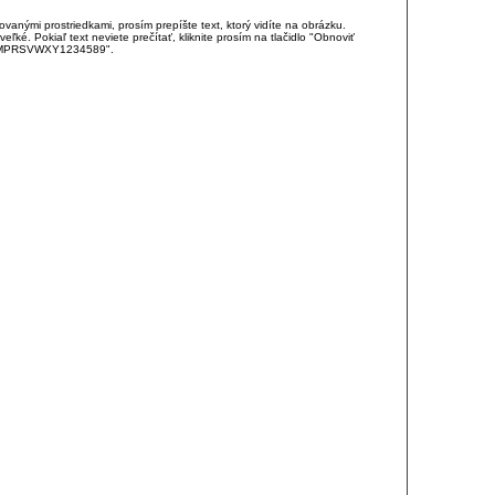
anými prostriedkami, prosím prepíšte text, ktorý vidíte na obrázku.
é. Pokiaľ text neviete prečítať, kliknite prosím na tlačidlo "Obnoviť
DJKMPRSVWXY1234589".