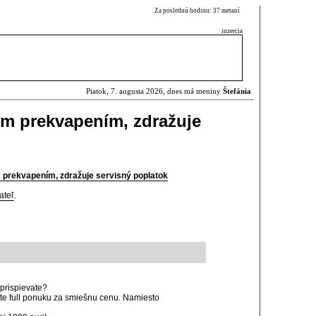
Za poslednú hodinu: 37 meraní
inzercia
Piatok, 7. augusta 2026, dnes má meniny
Štefánia
ým prekvapením, zdražuje
 prekvapením, zdražuje servisný poplatok
ateľ
.
prispievate?
máte full ponuku za smiešnu cenu. Namiesto