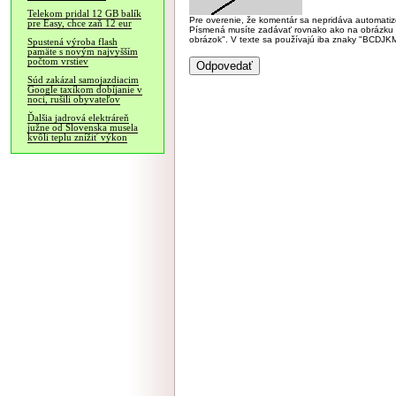
Telekom pridal 12 GB balík
Pre overenie, že komentár sa nepridáva automatizov
pre Easy, chce zaň 12 eur
Písmená musíte zadávať rovnako ako na obrázku veľk
obrázok". V texte sa používajú iba znaky "BC
Spustená výroba flash
pamäte s novým najvyšším
počtom vrstiev
Súd zakázal samojazdiacim
Google taxíkom dobíjanie v
noci, rušili obyvateľov
Ďalšia jadrová elektráreň
južne od Slovenska musela
kvôli teplu znížiť výkon