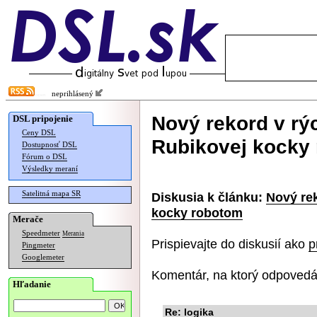
neprihlásený
Nový rekord v rýc
DSL pripojenie
Ceny DSL
Rubikovej kocky
Dostupnosť DSL
Fórum o DSL
Výsledky meraní
Satelitná mapa SR
Diskusia k článku:
Nový rek
kocky robotom
Merače
Speedmeter
Merania
Prispievajte do diskusií ako
p
Pingmeter
Googlemeter
Komentár, na ktorý odpovedá
Hľadanie
Re: logika