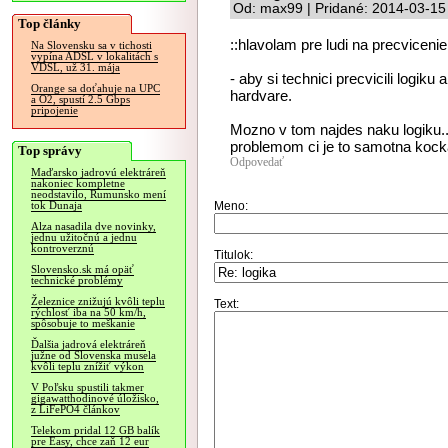
Od: max99 | Pridané: 2014-03-15
Top články
::hlavolam pre ludi na precviceni
Na Slovensku sa v tichosti
vypína ADSL v lokalitách s
VDSL, už 31. mája
- aby si technici precvicili logiku
Orange sa doťahuje na UPC
hardvare.
a O2, spustí 2.5 Gbps
pripojenie
Mozno v tom najdes naku logiku..,
problemom ci je to samotna kock
Top správy
Odpovedať
Maďarsko jadrovú elektráreň
nakoniec kompletne
neodstavilo, Rumunsko mení
Meno:
tok Dunaja
Alza nasadila dve novinky,
jednu užitočnú a jednu
kontroverznú
Titulok:
Slovensko.sk má opäť
technické problémy
Železnice znižujú kvôli teplu
Text:
rýchlosť iba na 50 km/h,
spôsobuje to meškanie
Ďalšia jadrová elektráreň
južne od Slovenska musela
kvôli teplu znížiť výkon
V Poľsku spustili takmer
gigawatthodinové úložisko,
z LiFePO4 článkov
Telekom pridal 12 GB balík
pre Easy, chce zaň 12 eur