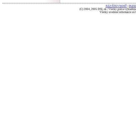
NÁVŠTEVNOSŤ
|
INZE
(C) 2004, 2005 DSL.sk | Všetky práva vyhradené
Všetky uvedené informácie sú b