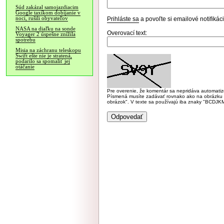
Súd zakázal samojazdiacim
Google taxíkom dobíjanie v
noci, rušili obyvateľov
Prihláste sa
a povoľte si emailové notifiká
NASA na diaľku na sonde
Overovací text:
Voyager 2 úspešne znížila
spotrebu
Misia na záchranu teleskopu
Swift ešte nie je stratená,
podarilo sa spomaliť jej
otáčanie
Pre overenie, že komentár sa nepridáva automatizov
Písmená musíte zadávať rovnako ako na obrázku veľk
obrázok". V texte sa používajú iba znaky "BC