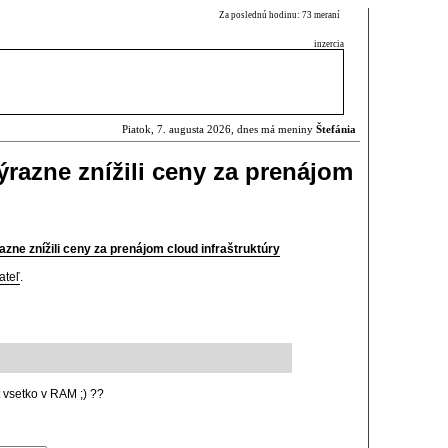
Za poslednú hodinu: 73 meraní
inzercia
Piatok, 7. augusta 2026, dnes má meniny
Štefánia
razne znížili ceny za prenájom
zne znížili ceny za prenájom cloud infraštruktúry
ateľ
.
at vsetko v RAM ;) ??