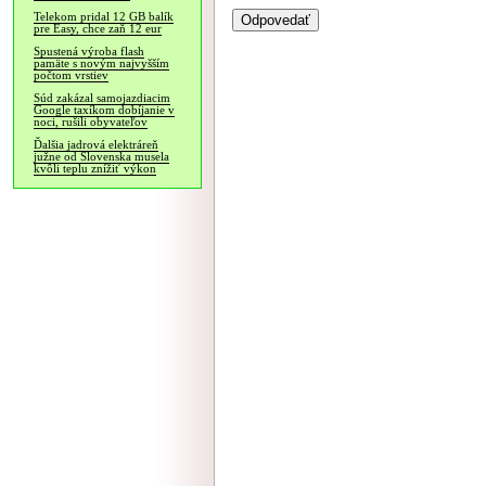
Telekom pridal 12 GB balík
pre Easy, chce zaň 12 eur
Spustená výroba flash
pamäte s novým najvyšším
počtom vrstiev
Súd zakázal samojazdiacim
Google taxíkom dobíjanie v
noci, rušili obyvateľov
Ďalšia jadrová elektráreň
južne od Slovenska musela
kvôli teplu znížiť výkon