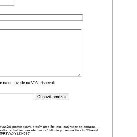
cie na odpovede na Váš príspevok.
anými prostriedkami, prosím prepíšte text, ktorý vidíte na obrázku.
é. Pokiaľ text neviete prečítať, kliknite prosím na tlačidlo "Obnoviť
DJKMPRSVWXY1234589".