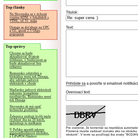
Top články
Titulok:
Na Slovensku sa v tichosti
vypína ADSL v lokalitách s
VDSL, už 31. mája
Text:
Orange sa doťahuje na UPC
a O2, spustí 2.5 Gbps
pripojenie
Top správy
Chrome sa bude
aktualizovať dvakrát
týždenne, v budúcnosti sa
bude aktualizovať bez
reštartov
Rumunsko odstrelmi a
blokádou mení tok Dunaja,
aby udržalo jadrovú
Prihláste sa
a povoľte si emailové notifiká
elektráreň v chode
Maďarsko jadrovú elektráreň
Overovací text:
nakoniec kompletne
neodstavilo, Rumunsko mení
tok Dunaja
Slovensko.sk má opäť
technické problémy
Železnice znižujú kvôli teplu
rýchlosť iba na 50 km/h,
spôsobuje to meškanie
Pre overenie, že komentár sa nepridáva automatizov
V Poľsku spustili takmer
Písmená musíte zadávať rovnako ako na obrázku veľk
gigawatthodinové úložisko,
obrázok". V texte sa používajú iba znaky "BC
z LiFePO4 článkov