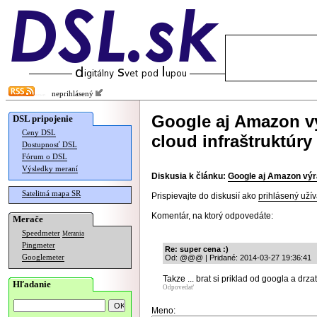
neprihlásený
Google aj Amazon vý
DSL pripojenie
Ceny DSL
cloud infraštruktúry
Dostupnosť DSL
Fórum o DSL
Výsledky meraní
Diskusia k článku:
Google aj Amazon výra
Satelitná mapa SR
Prispievajte do diskusií ako
prihlásený užív
Komentár, na ktorý odpovedáte:
Merače
Speedmeter
Merania
Pingmeter
Re: super cena :)
Googlemeter
Od: @@@ | Pridané: 2014-03-27 19:36:41
Takze ... brat si priklad od googla a drz
Hľadanie
Odpovedať
Meno: