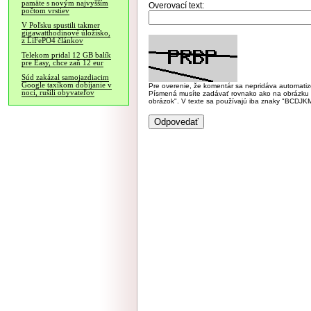
pamäte s novým najvyšším
Overovací text:
počtom vrstiev
V Poľsku spustili takmer
gigawatthodinové úložisko,
z LiFePO4 článkov
Telekom pridal 12 GB balík
pre Easy, chce zaň 12 eur
Súd zakázal samojazdiacim
Google taxíkom dobíjanie v
Pre overenie, že komentár sa nepridáva automatizov
noci, rušili obyvateľov
Písmená musíte zadávať rovnako ako na obrázku veľk
obrázok". V texte sa používajú iba znaky "BC