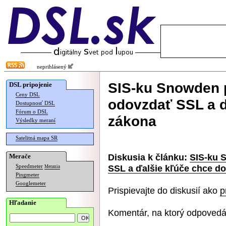
neprihlásený
SIS-ku Snowden 
DSL pripojenie
Ceny DSL
odovzdať SSL a ď
Dostupnosť DSL
Fórum o DSL
zákona
Výsledky meraní
Satelitná mapa SR
Diskusia k článku:
SIS-ku 
Merače
SSL a ďalšie kľúče chce d
Speedmeter
Merania
Pingmeter
Googlemeter
Prispievajte do diskusií ako
p
Hľadanie
Komentár, na ktorý odpovedá