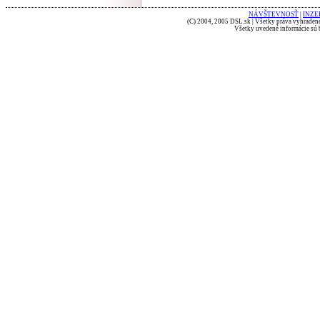
NÁVŠTEVNOSŤ
|
INZE
(C) 2004, 2005 DSL.sk | Všetky práva vyhradené
Všetky uvedené informácie sú b