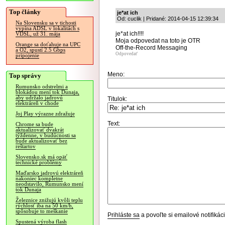
Top články
je*at ich
Od: cuclik | Pridané: 2014-04-15 12:39:34
Na Slovensku sa v tichosti
vypína ADSL v lokalitách s
je*at ich!!!!
VDSL, už 31. mája
Moja odpovedat na toto je OTR
Orange sa doťahuje na UPC
Off-the-Record Messaging
a O2, spustí 2.5 Gbps
Odpovedať
pripojenie
Meno:
Top správy
Rumunsko odstrelmi a
blokádou mení tok Dunaja,
aby udržalo jadrovú
Titulok:
elektráreň v chode
Joj Play výrazne zdražuje
Text:
Chrome sa bude
aktualizovať dvakrát
týždenne, v budúcnosti sa
bude aktualizovať bez
reštartov
Slovensko.sk má opäť
technické problémy
Maďarsko jadrovú elektráreň
nakoniec kompletne
neodstavilo, Rumunsko mení
tok Dunaja
Železnice znižujú kvôli teplu
rýchlosť iba na 50 km/h,
spôsobuje to meškanie
Prihláste sa
a povoľte si emailové notifiká
Spustená výroba flash