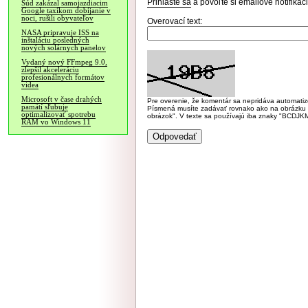
Prihláste sa
a povoľte si emailové notifiká
Súd zakázal samojazdiacim
Google taxíkom dobíjanie v
noci, rušili obyvateľov
Overovací text:
NASA pripravuje ISS na
inštaláciu posledných
nových solárnych panelov
Vydaný nový FFmpeg 9.0,
zlepšil akceleráciu
profesionálnych formátov
videa
Microsoft v čase drahých
Pre overenie, že komentár sa nepridáva automatizov
pamätí sľubuje
Písmená musíte zadávať rovnako ako na obrázku veľk
optimalizovať spotrebu
obrázok". V texte sa používajú iba znaky "BC
RAM vo Windows 11