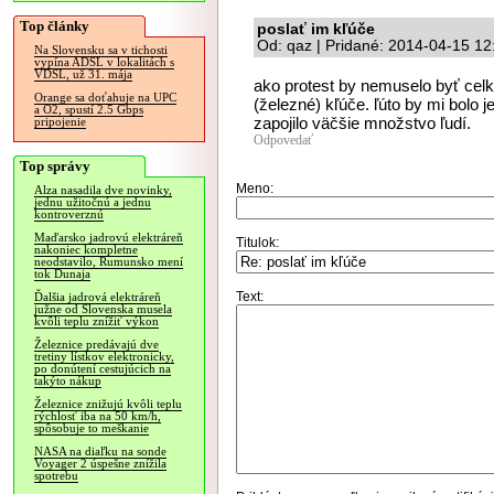
Top články
poslať im kľúče
Od: qaz | Pridané: 2014-04-15 12
Na Slovensku sa v tichosti
vypína ADSL v lokalitách s
VDSL, už 31. mája
ako protest by nemuselo byť celk
Orange sa doťahuje na UPC
(železné) kľúče. ľúto by mi bolo 
a O2, spustí 2.5 Gbps
zapojilo väčšie množstvo ľudí.
pripojenie
Odpovedať
Top správy
Meno:
Alza nasadila dve novinky,
jednu užitočnú a jednu
kontroverznú
Maďarsko jadrovú elektráreň
Titulok:
nakoniec kompletne
neodstavilo, Rumunsko mení
tok Dunaja
Text:
Ďalšia jadrová elektráreň
južne od Slovenska musela
kvôli teplu znížiť výkon
Železnice predávajú dve
tretiny lístkov elektronicky,
po donútení cestujúcich na
takýto nákup
Železnice znižujú kvôli teplu
rýchlosť iba na 50 km/h,
spôsobuje to meškanie
NASA na diaľku na sonde
Voyager 2 úspešne znížila
spotrebu