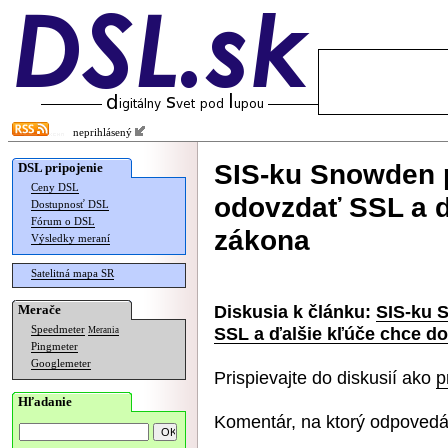
neprihlásený
SIS-ku Snowden 
DSL pripojenie
Ceny DSL
odovzdať SSL a ď
Dostupnosť DSL
Fórum o DSL
zákona
Výsledky meraní
Satelitná mapa SR
Diskusia k článku:
SIS-ku 
Merače
SSL a ďalšie kľúče chce d
Speedmeter
Merania
Pingmeter
Googlemeter
Prispievajte do diskusií ako
p
Hľadanie
Komentár, na ktorý odpovedá