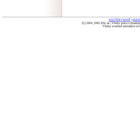
NÁVŠTEVNOSŤ
|
INZE
(C) 2004, 2005 DSL.sk | Všetky práva vyhradené
Všetky uvedené informácie sú b