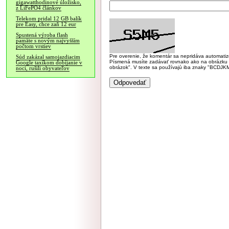
gigawatthodinové úložisko,
z LiFePO4 článkov
Telekom pridal 12 GB balík
pre Easy, chce zaň 12 eur
Spustená výroba flash
pamäte s novým najvyšším
počtom vrstiev
Pre overenie, že komentár sa nepridáva automatizov
Súd zakázal samojazdiacim
Písmená musíte zadávať rovnako ako na obrázku veľk
Google taxíkom dobíjanie v
obrázok". V texte sa používajú iba znaky "BC
noci, rušili obyvateľov