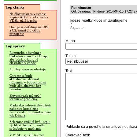
Top články
Re: nbuuser
Od: 6aaaaaa | Pridané: 2014-04-15 17:27:2
Na Slovensku sa v tichosti
vypína ADSL v lokalitách s
kdeze, vsetky kluce im zasifrujeme
VDSL, už 31. mája
:)
Orange sa doťahuje na UPC
Odpovedať
a O2, spustí 2.5 Gbps
pripojenie
Meno:
Top správy
Rumunsko odstrelmi a
Titulok:
blokádou mení tok Dunaja,
aby udržalo jadrovú
elektráreň v chode
Joj Play výrazne zdražuje
Text:
Chrome sa bude
aktualizovať dvakrát
týždenne, v budúcnosti sa
bude aktualizovať bez
reštartov
Slovensko.sk má opäť
technické problémy
Maďarsko jadrovú elektráreň
nakoniec kompletne
neodstavilo, Rumunsko mení
tok Dunaja
Železnice znižujú kvôli teplu
rýchlosť iba na 50 km/h,
Prihláste sa
a povoľte si emailové notifiká
spôsobuje to meškanie
Overovací text:
V Poľsku spustili takmer