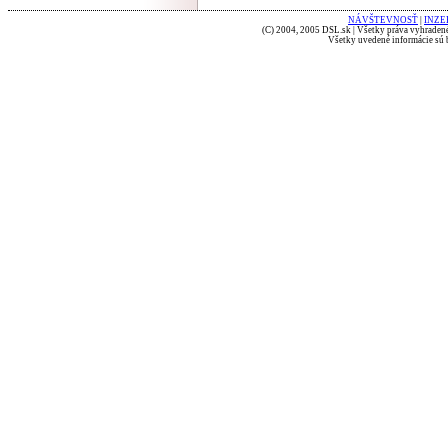
NÁVŠTEVNOSŤ
|
INZE
(C) 2004, 2005 DSL.sk | Všetky práva vyhradené
Všetky uvedené informácie sú b