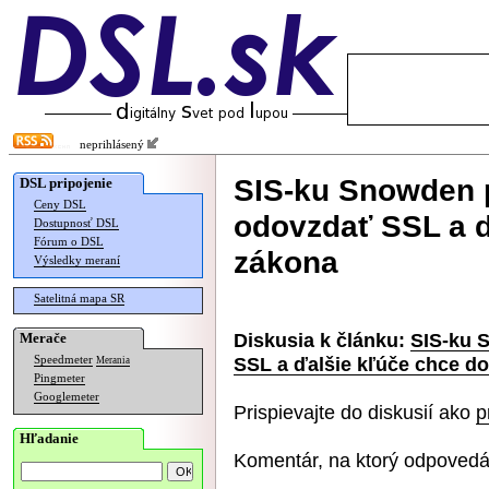
neprihlásený
SIS-ku Snowden 
DSL pripojenie
Ceny DSL
odovzdať SSL a ď
Dostupnosť DSL
Fórum o DSL
zákona
Výsledky meraní
Satelitná mapa SR
Diskusia k článku:
SIS-ku 
Merače
SSL a ďalšie kľúče chce d
Speedmeter
Merania
Pingmeter
Googlemeter
Prispievajte do diskusií ako
p
Hľadanie
Komentár, na ktorý odpovedá