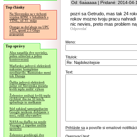
Od: 6aaaaaa | Pridané: 2014-04-
Top články
pozri sa Getrudo, mas tak 24 rokov
Na Slovensku sa v tichosti
vypína ADSL v lokalitách s
rokov mozno tvoju pracu nahradi 
VDSL, už 31. mája
nic nevies, preto mas problem naj
Orange sa doťahuje na UPC
Odpovedať
a O2, spustí 2.5 Gbps
pripojenie
Meno:
Top správy
Alza nasadila dve novinky,
jednu užitočnú a jednu
Titulok:
kontroverznú
Maďarsko jadrovú elektráreň
nakoniec kompletne
Text:
neodstavilo, Rumunsko mení
tok Dunaja
Ďalšia jadrová elektráreň
južne od Slovenska musela
kvôli teplu znížiť výkon
Železnice znižujú kvôli teplu
rýchlosť iba na 50 km/h,
spôsobuje to meškanie
Súd zakázal samojazdiacim
Google taxíkom dobíjanie v
noci, rušili obyvateľov
NASA na diaľku na sonde
Voyager 2 úspešne znížila
Prihláste sa
a povoľte si emailové notifiká
spotrebu
Železnice predávajú dve
Overovací text: