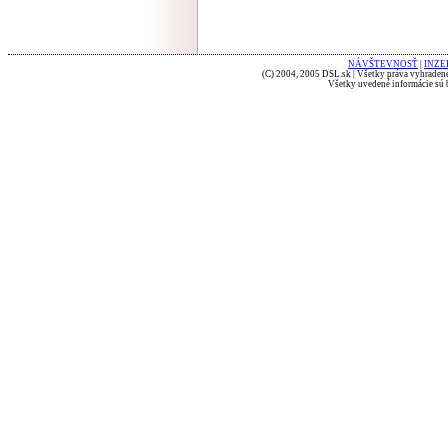
NÁVŠTEVNOSŤ
|
INZE
(C) 2004, 2005 DSL.sk | Všetky práva vyhradené
Všetky uvedené informácie sú b