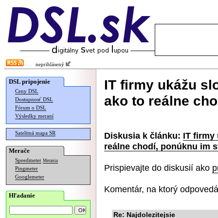
neprihlásený
IT firmy ukážu s
DSL pripojenie
Ceny DSL
ako to reálne ch
Dostupnosť DSL
Fórum o DSL
Výsledky meraní
Satelitná mapa SR
Diskusia k článku:
IT firmy
reálne chodí, ponúknu im s
Merače
Speedmeter
Merania
Prispievajte do diskusií ako
p
Pingmeter
Googlemeter
Komentár, na ktorý odpovedá
Hľadanie
Re: Najdolezitejsie