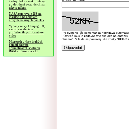
tretiny lístkov elektronicky,
po donútení cestujúcich na
takýto nákup
NASA pripravuje ISS na
inštaláciu posledných
nových solárnych panelov
Vydaný nový FFmpeg 9.0,
zlepšil akceleráciu
profesionálnych formátov
Pre overenie, že komentár sa nepridáva automatizov
videa
Písmená musíte zadávať rovnako ako na obrázku veľk
obrázok". V texte sa používajú iba znaky "BC
Microsoft v čase drahých
pamätí sľubuje
optimalizovať spotrebu
RAM vo Windows 11