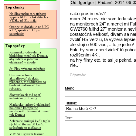
Od: IgorIgor | Pridané: 2014-06-0
Top články
načo prosím vás?
Na Slovensku sa v tichosti
vypína ADSL v lokalitách s
mám 24 rokov, nie som teda star
VDSL, už 31. mája
na monitoroch 24" a menej mi Ful
Orange sa doťahuje na UPC
GW2760 fullhd 27" monitor a nevi
a O2, spustí 2.5 Gbps
dostatočná veľkosť, dívam sa naň
pripojenie
zvoliť HS verziu, tá vyzerá lepš
ale stojí o 50€ viac, .. to je jedno/
Top správy
Fakt by som chcel vidieť tú poho
Rumunsko odstrelmi a
rozlíšením 4K..
blokádou mení tok Dunaja,
aby udržalo jadrovú
na hry filmy etc. to asi je pekné,
elektráreň v chode
nie..
Joj Play výrazne zdražuje
Odpovedať
Chrome sa bude
aktualizovať dvakrát
týždenne, v budúcnosti sa
bude aktualizovať bez
Meno:
reštartov
Slovensko.sk má opäť
technické problémy
Titulok:
Maďarsko jadrovú elektráreň
nakoniec kompletne
neodstavilo, Rumunsko mení
tok Dunaja
Text:
Železnice znižujú kvôli teplu
rýchlosť iba na 50 km/h,
spôsobuje to meškanie
V Poľsku spustili takmer