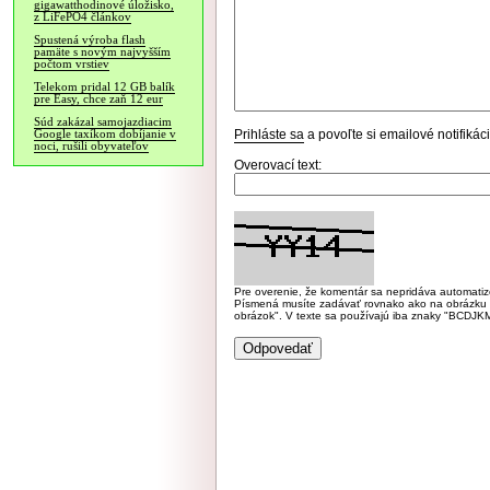
gigawatthodinové úložisko,
z LiFePO4 článkov
Spustená výroba flash
pamäte s novým najvyšším
počtom vrstiev
Telekom pridal 12 GB balík
pre Easy, chce zaň 12 eur
Súd zakázal samojazdiacim
Prihláste sa
a povoľte si emailové notifiká
Google taxíkom dobíjanie v
noci, rušili obyvateľov
Overovací text:
Pre overenie, že komentár sa nepridáva automatizov
Písmená musíte zadávať rovnako ako na obrázku veľk
obrázok". V texte sa používajú iba znaky "BC