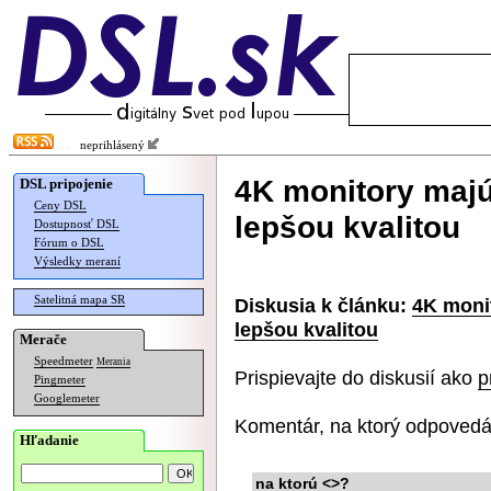
neprihlásený
4K monitory majú
DSL pripojenie
Ceny DSL
lepšou kvalitou
Dostupnosť DSL
Fórum o DSL
Výsledky meraní
Satelitná mapa SR
Diskusia k článku:
4K monit
lepšou kvalitou
Merače
Speedmeter
Merania
Prispievajte do diskusií ako
p
Pingmeter
Googlemeter
Komentár, na ktorý odpovedá
Hľadanie
na ktorú <>?