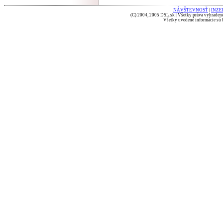
NÁVŠTEVNOSŤ
|
INZE
(C) 2004, 2005 DSL.sk | Všetky práva vyhradené
Všetky uvedené informácie sú b