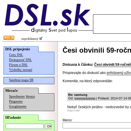
neprihlásený
Česi obvinili 59-roč
DSL pripojenie
Ceny DSL
Dostupnosť DSL
Diskusia k článku:
Česi obvinili 59-ročné
Fórum o DSL
Výsledky meraní
Prispievajte do diskusií ako
prihlásený užív
Satelitná mapa SR
Komentár, na ktorý odpovedáte:
Merače
Re: tamtung
Speedmeter
Merania
Od: qqqqqqqqqqqq | Pridané: 2014-07-14 09
Pingmeter
Googlemeter
Nebyť českých pirátov - nedozvedel by s
Odpovedať
Hľadanie
Meno: