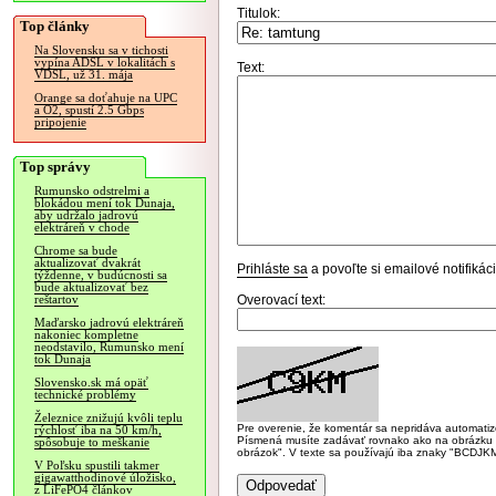
Titulok:
Top články
Na Slovensku sa v tichosti
vypína ADSL v lokalitách s
Text:
VDSL, už 31. mája
Orange sa doťahuje na UPC
a O2, spustí 2.5 Gbps
pripojenie
Top správy
Rumunsko odstrelmi a
blokádou mení tok Dunaja,
aby udržalo jadrovú
elektráreň v chode
Chrome sa bude
aktualizovať dvakrát
Prihláste sa
a povoľte si emailové notifiká
týždenne, v budúcnosti sa
bude aktualizovať bez
Overovací text:
reštartov
Maďarsko jadrovú elektráreň
nakoniec kompletne
neodstavilo, Rumunsko mení
tok Dunaja
Slovensko.sk má opäť
technické problémy
Železnice znižujú kvôli teplu
Pre overenie, že komentár sa nepridáva automatizov
rýchlosť iba na 50 km/h,
Písmená musíte zadávať rovnako ako na obrázku veľk
spôsobuje to meškanie
obrázok". V texte sa používajú iba znaky "BC
V Poľsku spustili takmer
gigawatthodinové úložisko,
z LiFePO4 článkov