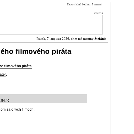
Za poslednú hodinu: 5 meraní
inzercia
Piatok, 7. augusta 2026, dnes má meniny
Štefánia
ného filmového piráta
ho filmového piráta
ateľ
.
:54:40
om sa o tých filmoch.