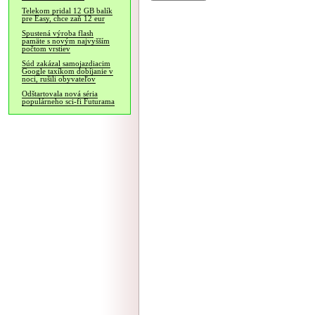
Telekom pridal 12 GB balík
pre Easy, chce zaň 12 eur
Spustená výroba flash
pamäte s novým najvyšším
počtom vrstiev
Súd zakázal samojazdiacim
Google taxíkom dobíjanie v
noci, rušili obyvateľov
Odštartovala nová séria
populárneho sci-fi Futurama