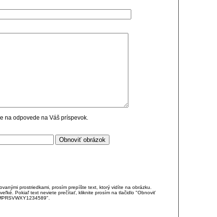
cie na odpovede na Váš príspevok.
anými prostriedkami, prosím prepíšte text, ktorý vidíte na obrázku.
é. Pokiaľ text neviete prečítať, kliknite prosím na tlačidlo "Obnoviť
DJKMPRSVWXY1234589".