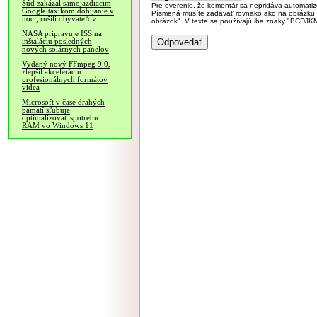
Súd zakázal samojazdiacim
Pre overenie, že komentár sa nepridáva automatizov
Google taxíkom dobíjanie v
Písmená musíte zadávať rovnako ako na obrázku veľk
noci, rušili obyvateľov
obrázok". V texte sa používajú iba znaky "BC
NASA pripravuje ISS na
inštaláciu posledných
nových solárnych panelov
Vydaný nový FFmpeg 9.0,
zlepšil akceleráciu
profesionálnych formátov
videa
Microsoft v čase drahých
pamätí sľubuje
optimalizovať spotrebu
RAM vo Windows 11