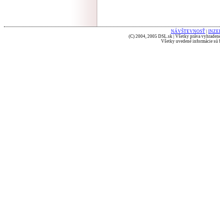
NÁVŠTEVNOSŤ
|
INZE
(C) 2004, 2005 DSL.sk | Všetky práva vyhradené
Všetky uvedené informácie sú b