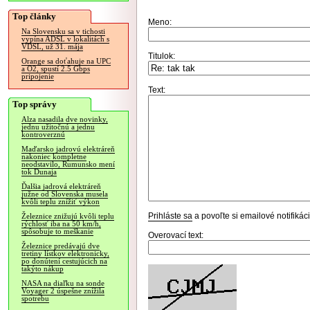
Top články
Meno:
Na Slovensku sa v tichosti
vypína ADSL v lokalitách s
VDSL, už 31. mája
Titulok:
Orange sa doťahuje na UPC
a O2, spustí 2.5 Gbps
pripojenie
Text:
Top správy
Alza nasadila dve novinky,
jednu užitočnú a jednu
kontroverznú
Maďarsko jadrovú elektráreň
nakoniec kompletne
neodstavilo, Rumunsko mení
tok Dunaja
Ďalšia jadrová elektráreň
južne od Slovenska musela
kvôli teplu znížiť výkon
Prihláste sa
a povoľte si emailové notifiká
Železnice znižujú kvôli teplu
rýchlosť iba na 50 km/h,
spôsobuje to meškanie
Overovací text:
Železnice predávajú dve
tretiny lístkov elektronicky,
po donútení cestujúcich na
takýto nákup
NASA na diaľku na sonde
Voyager 2 úspešne znížila
spotrebu