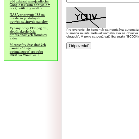
Súd zakázal samojazdiacim
Google taxíkom dobíjanie v
noci, rušili obyvateľov
NASA pripravuje ISS na
inštaláciu posledných
nových solárnych panelov
Vydaný nový FFmpeg 9.0,
Pre overenie, že komentár sa nepridáva automatizov
zlepšil akceleráciu
Písmená musíte zadávať rovnako ako na obrázku veľk
profesionálnych formátov
obrázok". V texte sa používajú iba znaky "BC
videa
Microsoft v čase drahých
pamätí sľubuje
optimalizovať spotrebu
RAM vo Windows 11