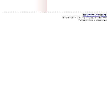
NÁVŠTEVNOSŤ
|
INZE
(C) 2004, 2005 DSL.sk | Všetky práva vyhradené
Všetky uvedené informácie sú b