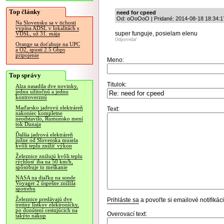
Top články
need for cpeed
Od: oOoOoO | Pridané: 2014-08-18 18:34:1
Na Slovensku sa v tichosti
vypína ADSL v lokalitách s
super funguje, posielam elenu
VDSL, už 31. mája
Odpovedať
Orange sa doťahuje na UPC
a O2, spustí 2.5 Gbps
pripojenie
Meno:
Top správy
Titulok:
Alza nasadila dve novinky,
jednu užitočnú a jednu
kontroverznú
Maďarsko jadrovú elektráreň
Text:
nakoniec kompletne
neodstavilo, Rumunsko mení
tok Dunaja
Ďalšia jadrová elektráreň
južne od Slovenska musela
kvôli teplu znížiť výkon
Železnice znižujú kvôli teplu
rýchlosť iba na 50 km/h,
spôsobuje to meškanie
NASA na diaľku na sonde
Voyager 2 úspešne znížila
spotrebu
Železnice predávajú dve
Prihláste sa
a povoľte si emailové notifiká
tretiny lístkov elektronicky,
po donútení cestujúcich na
Overovací text:
takýto nákup