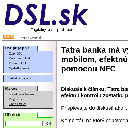
neprihlásený
Tatra banka má 
DSL pripojenie
Ceny DSL
mobilom, efektnú
Dostupnosť DSL
Fórum o DSL
pomocou NFC
Výsledky meraní
Satelitná mapa SR
Diskusia k článku:
Tatra b
Merače
efektnú kontrolu zostatk
Speedmeter
Merania
Pingmeter
Googlemeter
Prispievajte do diskusií ako
p
Hľadanie
Komentár, na ktorý odpovedá