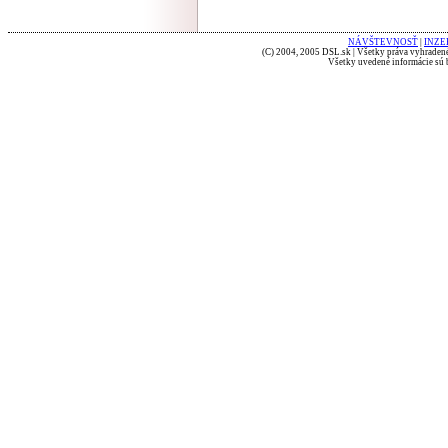
NÁVŠTEVNOSŤ
|
INZE
(C) 2004, 2005 DSL.sk | Všetky práva vyhradené
Všetky uvedené informácie sú b