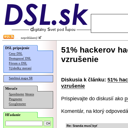
neprihlásený
51% hackerov ha
DSL pripojenie
Ceny DSL
vzrušenie
Dostupnosť DSL
Fórum o DSL
Výsledky meraní
Satelitná mapa SR
Diskusia k článku:
51% hac
vzrušenie
Merače
Speedmeter
Merania
Prispievajte do diskusií ako
p
Pingmeter
Googlemeter
Komentár, na ktorý odpovedá
Hľadanie
Re: Sranda musí byť