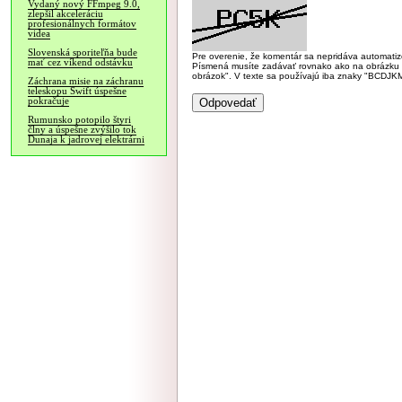
Vydaný nový FFmpeg 9.0,
zlepšil akceleráciu
profesionálnych formátov
videa
Slovenská sporiteľňa bude
Pre overenie, že komentár sa nepridáva automatizov
mať cez víkend odstávku
Písmená musíte zadávať rovnako ako na obrázku veľk
obrázok". V texte sa používajú iba znaky "BC
Záchrana misie na záchranu
teleskopu Swift úspešne
pokračuje
Rumunsko potopilo štyri
člny a úspešne zvýšilo tok
Dunaja k jadrovej elektrárni