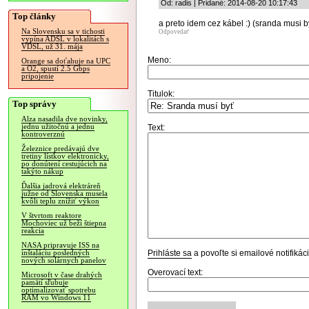
Od: radis | Pridané: 2014-08-20 10:17:43
Top články
a preto idem cez kábel :) (sranda musi b
Na Slovensku sa v tichosti
Odpovedať
vypína ADSL v lokalitách s
VDSL, už 31. mája
Meno:
Orange sa doťahuje na UPC
a O2, spustí 2.5 Gbps
pripojenie
Titulok:
Top správy
Alza nasadila dve novinky,
jednu užitočnú a jednu
Text:
kontroverznú
Železnice predávajú dve
tretiny lístkov elektronicky,
po donútení cestujúcich na
takýto nákup
Ďalšia jadrová elektráreň
južne od Slovenska musela
kvôli teplu znížiť výkon
V štvrtom reaktore
Mochoviec už beží štiepna
reakcia
NASA pripravuje ISS na
Prihláste sa
a povoľte si emailové notifiká
inštaláciu posledných
nových solárnych panelov
Overovací text:
Microsoft v čase drahých
pamätí sľubuje
optimalizovať spotrebu
RAM vo Windows 11