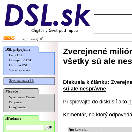
neprihlásený
Zverejnené milió
DSL pripojenie
Ceny DSL
všetky sú ale ne
Dostupnosť DSL
Fórum o DSL
Výsledky meraní
Satelitná mapa SR
Diskusia k článku:
Zverejne
sú ale nesprávne
Merače
Speedmeter
Merania
Prispievajte do diskusií ako
p
Pingmeter
Googlemeter
Komentár, na ktorý odpovedá
Hľadanie
Re: komplet