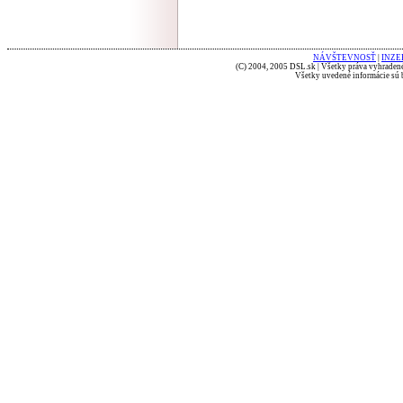
NÁVŠTEVNOSŤ
|
INZE
(C) 2004, 2005 DSL.sk | Všetky práva vyhradené
Všetky uvedené informácie sú b