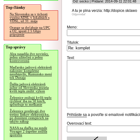
Od: secko | Pridané: 2014-09-11 22:01:48
Top články
A tu je plna verzia: http://dopice.sk/awo
Na Slovensku sa v tichosti
Odpovedať
vypína ADSL v lokalitách s
VDSL, už 31. mája
Meno:
Orange sa doťahuje na UPC
a O2, spustí 2.5 Gbps
pripojenie
Titulok:
Top správy
Alza nasadila dve novinky,
jednu užitočnú a jednu
Text:
kontroverznú
Maďarsko jadrovú elektráreň
nakoniec kompletne
neodstavilo, Rumunsko mení
tok Dunaja
Ďalšia jadrová elektráreň
južne od Slovenska musela
kvôli teplu znížiť výkon
Železnice znižujú kvôli teplu
rýchlosť iba na 50 km/h,
spôsobuje to meškanie
Železnice predávajú dve
Prihláste sa
a povoľte si emailové notifiká
tretiny lístkov elektronicky,
po donútení cestujúcich na
takýto nákup
Overovací text:
NASA na diaľku na sonde
Voyager 2 úspešne znížila
spotrebu