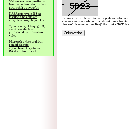
Súd zakázal samojazdiacim
Google taxíkom dobíjanie v
noci, rušili obyvateľov
NASA pripravuje ISS na
inštaláciu posledných
Pre overenie, že komentár sa nepridáva automatizov
nových solárnych panelov
Písmená musíte zadávať rovnako ako na obrázku veľk
obrázok". V texte sa používajú iba znaky "BC
Vydaný nový FFmpeg 9.0,
zlepšil akceleráciu
profesionálnych formátov
videa
Microsoft v čase drahých
pamätí sľubuje
optimalizovať spotrebu
RAM vo Windows 11