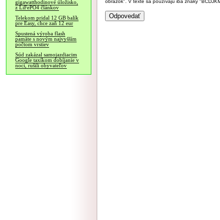
obrázok". V texte sa používajú iba znaky "BC
gigawatthodinové úložisko,
z LiFePO4 článkov
Telekom pridal 12 GB balík
pre Easy, chce zaň 12 eur
Spustená výroba flash
pamäte s novým najvyšším
počtom vrstiev
Súd zakázal samojazdiacim
Google taxíkom dobíjanie v
noci, rušili obyvateľov