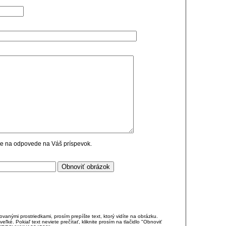
cie na odpovede na Váš príspevok.
anými prostriedkami, prosím prepíšte text, ktorý vidíte na obrázku.
é. Pokiaľ text neviete prečítať, kliknite prosím na tlačidlo "Obnoviť