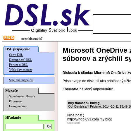
neprihlásený
Microsoft OneDrive z
DSL pripojenie
Ceny DSL
súborov a zrýchlil 
Dostupnosť DSL
Fórum o DSL
Výsledky meraní
Diskusia k článku:
Microsoft OneDrive zv
Satelitná mapa SR
Prispievajte do diskusií ako
prihlásený užív
Komentár, na ktorý odpovedáte:
Merače
Speedmeter
Merania
Pingmeter
buy tramadol 100mg
Googlemeter
Od: Danielsaf | Pridané: 2014-10-11 13:49:1
Nice post )
Hľadanie
http://wndbl0v3.com my blog
Odpovedať