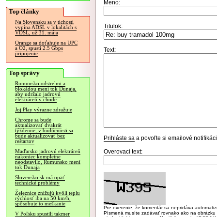
Meno:
Top články
Na Slovensku sa v tichosti
Titulok:
vypína ADSL v lokalitách s
VDSL, už 31. mája
Orange sa doťahuje na UPC
a O2, spustí 2.5 Gbps
Text:
pripojenie
Top správy
Rumunsko odstrelmi a
blokádou mení tok Dunaja,
aby udržalo jadrovú
elektráreň v chode
Joj Play výrazne zdražuje
Chrome sa bude
aktualizovať dvakrát
týždenne, v budúcnosti sa
bude aktualizovať bez
Prihláste sa
a povoľte si emailové notifiká
reštartov
Overovací text:
Maďarsko jadrovú elektráreň
nakoniec kompletne
neodstavilo, Rumunsko mení
tok Dunaja
Slovensko.sk má opäť
technické problémy
Železnice znižujú kvôli teplu
rýchlosť iba na 50 km/h,
spôsobuje to meškanie
Pre overenie, že komentár sa nepridáva automatizov
Písmená musíte zadávať rovnako ako na obrázku veľk
V Poľsku spustili takmer