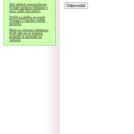
Súd zakázal samojazdiacim
Google taxíkom dobíjanie v
noci, rušili obyvateľov
NASA na diaľku na sonde
Voyager 2 úspešne znížila
spotrebu
Misia na záchranu teleskopu
Swift ešte nie je stratená,
podarilo sa spomaliť jej
otáčanie