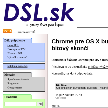
neprihlásený
Chrome pre OS X bud
DSL pripojenie
Ceny DSL
bitový skončí
Dostupnosť DSL
Fórum o DSL
Výsledky meraní
Diskusia k článku:
Chrome pre OS X bude 
Satelitná mapa SR
Prispievajte do diskusií ako
prihlásený užív
Komentár, na ktorý odpovedáte:
Merače
Speedmeter
Merania
Pingmeter
Re: re....
Googlemeter
Od: dr.kleiner, dr.freeman. dr.breen | Prida
To je z half-life ?? :D
Hľadanie
Odpovedať
Meno: