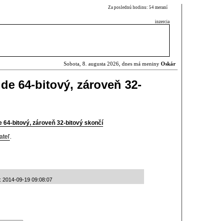
Za poslednú hodinu: 54 meraní
inzercia
Sobota, 8. augusta 2026, dnes má meniny
Oskár
e 64-bitový, zároveň 32-
64-bitový, zároveň 32-bitový skončí
ateľ
.
né: 2014-09-19 09:08:07