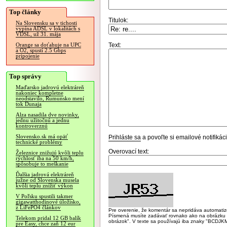
Top články
Titulok:
Na Slovensku sa v tichosti
vypína ADSL v lokalitách s
VDSL, už 31. mája
Text:
Orange sa doťahuje na UPC
a O2, spustí 2.5 Gbps
pripojenie
Top správy
Maďarsko jadrovú elektráreň
nakoniec kompletne
neodstavilo, Rumunsko mení
tok Dunaja
Alza nasadila dve novinky,
jednu užitočnú a jednu
kontroverznú
Slovensko.sk má opäť
Prihláste sa
a povoľte si emailové notifiká
technické problémy
Overovací text:
Železnice znižujú kvôli teplu
rýchlosť iba na 50 km/h,
spôsobuje to meškanie
Ďalšia jadrová elektráreň
južne od Slovenska musela
kvôli teplu znížiť výkon
V Poľsku spustili takmer
gigawatthodinové úložisko,
z LiFePO4 článkov
Pre overenie, že komentár sa nepridáva automatizov
Písmená musíte zadávať rovnako ako na obrázku veľk
Telekom pridal 12 GB balík
obrázok". V texte sa používajú iba znaky "BC
pre Easy, chce zaň 12 eur