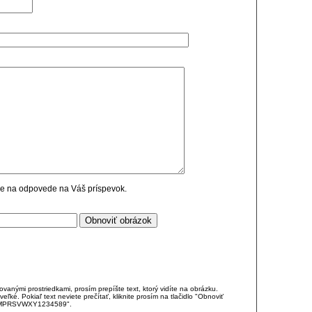
cie na odpovede na Váš príspevok.
anými prostriedkami, prosím prepíšte text, ktorý vidíte na obrázku.
é. Pokiaľ text neviete prečítať, kliknite prosím na tlačidlo "Obnoviť
DJKMPRSVWXY1234589".