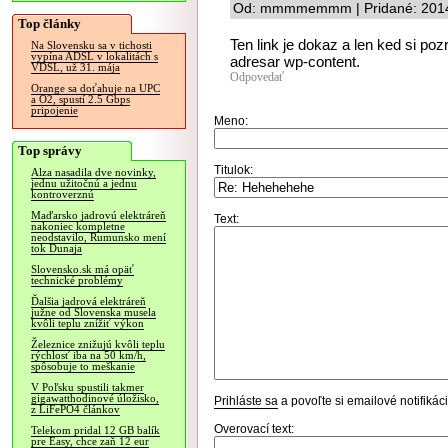
Od: mmmmemmm | Pridané: 2014
Top články
Ten link je dokaz a len ked si po
Na Slovensku sa v tichosti
vypína ADSL v lokalitách s
adresar wp-content.
VDSL, už 31. mája
Odpovedať
Orange sa doťahuje na UPC
a O2, spustí 2.5 Gbps
pripojenie
Meno:
Top správy
Titulok:
Alza nasadila dve novinky,
jednu užitočnú a jednu
kontroverznú
Maďarsko jadrovú elektráreň
Text:
nakoniec kompletne
neodstavilo, Rumunsko mení
tok Dunaja
Slovensko.sk má opäť
technické problémy
Ďalšia jadrová elektráreň
južne od Slovenska musela
kvôli teplu znížiť výkon
Železnice znižujú kvôli teplu
rýchlosť iba na 50 km/h,
spôsobuje to meškanie
V Poľsku spustili takmer
gigawatthodinové úložisko,
Prihláste sa
a povoľte si emailové notifiká
z LiFePO4 článkov
Overovací text:
Telekom pridal 12 GB balík
pre Easy, chce zaň 12 eur