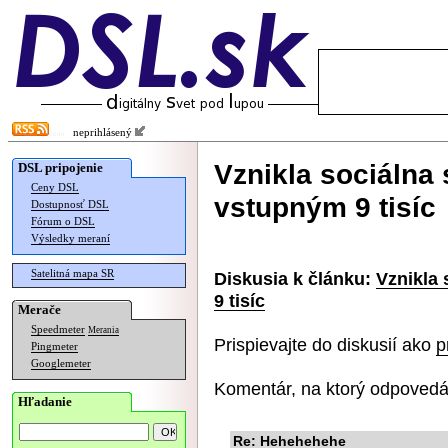
neprihlásený
Vznikla sociálna 
DSL pripojenie
Ceny DSL
vstupným 9 tisíc
Dostupnosť DSL
Fórum o DSL
Výsledky meraní
Satelitná mapa SR
Diskusia k článku:
Vznikla 
9 tisíc
Merače
Speedmeter
Merania
Prispievajte do diskusií ako
p
Pingmeter
Googlemeter
Komentár, na ktorý odpovedá
Hľadanie
Re: Hehehehehe