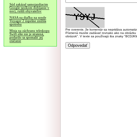
Súd zakázal samojazdiacim
Google taxíkom dobíjanie v
noci, rušili obyvateľov
NASA na diaľku na sonde
Voyager 2 úspešne znížila
spotrebu
Pre overenie, že komentár sa nepridáva automatizov
Misia na záchranu teleskopu
Písmená musíte zadávať rovnako ako na obrázku veľk
Swift ešte nie je stratená,
obrázok". V texte sa používajú iba znaky "BC
podarilo sa spomaliť jej
otáčanie