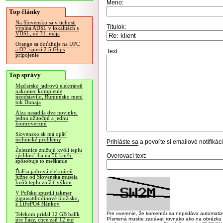
Meno:
Top články
Na Slovensku sa v tichosti
Titulok:
vypína ADSL v lokalitách s
VDSL, už 31. mája
Orange sa doťahuje na UPC
a O2, spustí 2.5 Gbps
Text:
pripojenie
Top správy
Maďarsko jadrovú elektráreň
nakoniec kompletne
neodstavilo, Rumunsko mení
tok Dunaja
Alza nasadila dve novinky,
jednu užitočnú a jednu
kontroverznú
Slovensko.sk má opäť
technické problémy
Prihláste sa
a povoľte si emailové notifiká
Železnice znižujú kvôli teplu
Overovací text:
rýchlosť iba na 50 km/h,
spôsobuje to meškanie
Ďalšia jadrová elektráreň
južne od Slovenska musela
kvôli teplu znížiť výkon
V Poľsku spustili takmer
gigawatthodinové úložisko,
z LiFePO4 článkov
Pre overenie, že komentár sa nepridáva automatizov
Telekom pridal 12 GB balík
Písmená musíte zadávať rovnako ako na obrázku veľk
pre Easy, chce zaň 12 eur