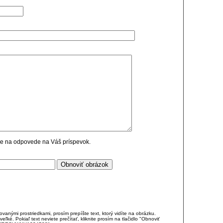
cie na odpovede na Váš príspevok.
anými prostriedkami, prosím prepíšte text, ktorý vidíte na obrázku.
é. Pokiaľ text neviete prečítať, kliknite prosím na tlačidlo "Obnoviť