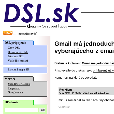
neprihlásený
Gmail má jednoduch
DSL pripojenie
Ceny DSL
vyberajúceho z emai
Dostupnosť DSL
Fórum o DSL
Výsledky meraní
Diskusia k článku:
Gmail má jednoduchšie
Satelitná mapa SR
Prispievajte do diskusií ako
prihlásený užív
Komentár, na ktorý odpovedáte:
Merače
Speedmeter
Merania
Pingmeter
Re: klient
Googlemeter
Od: xixo | Pridané: 2014-10-23 12:02:01
mínus som ti dal za ten nechutný obcho
Hľadanie
Odpovedať