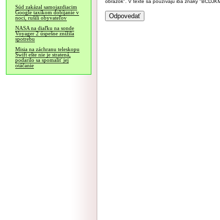
obrázok". V texte sa používajú iba znaky "BC
Súd zakázal samojazdiacim
Google taxíkom dobíjanie v
noci, rušili obyvateľov
NASA na diaľku na sonde
Voyager 2 úspešne znížila
spotrebu
Misia na záchranu teleskopu
Swift ešte nie je stratená,
podarilo sa spomaliť jej
otáčanie