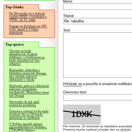
Meno:
Top články
Na Slovensku sa v tichosti
Titulok:
vypína ADSL v lokalitách s
VDSL, už 31. mája
Orange sa doťahuje na UPC
a O2, spustí 2.5 Gbps
Text:
pripojenie
Top správy
Chrome sa bude
aktualizovať dvakrát
týždenne, v budúcnosti sa
bude aktualizovať bez
reštartov
Rumunsko odstrelmi a
blokádou mení tok Dunaja,
aby udržalo jadrovú
elektráreň v chode
Prihláste sa
a povoľte si emailové notifiká
Maďarsko jadrovú elektráreň
nakoniec kompletne
Overovací text:
neodstavilo, Rumunsko mení
tok Dunaja
Slovensko.sk má opäť
technické problémy
Železnice znižujú kvôli teplu
rýchlosť iba na 50 km/h,
spôsobuje to meškanie
V Poľsku spustili takmer
Pre overenie, že komentár sa nepridáva automatizov
gigawatthodinové úložisko,
Písmená musíte zadávať rovnako ako na obrázku veľk
z LiFePO4 článkov