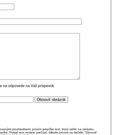
cie na odpovede na Váš príspevok.
anými prostriedkami, prosím prepíšte text, ktorý vidíte na obrázku.
é. Pokiaľ text neviete prečítať, kliknite prosím na tlačidlo "Obnoviť