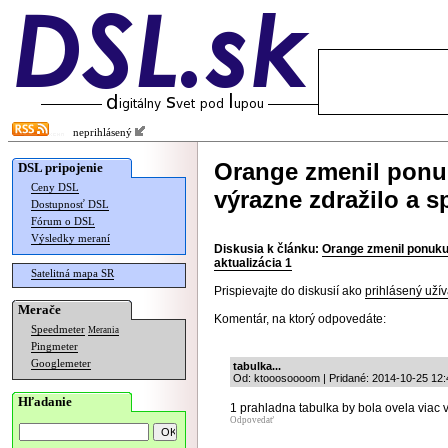
neprihlásený
Orange zmenil pon
DSL pripojenie
Ceny DSL
výrazne zdražilo a sp
Dostupnosť DSL
Fórum o DSL
Výsledky meraní
Diskusia k článku:
Orange zmenil ponuku 
aktualizácia 1
Satelitná mapa SR
Prispievajte do diskusií ako
prihlásený užív
Merače
Komentár, na ktorý odpovedáte:
Speedmeter
Merania
Pingmeter
Googlemeter
tabulka...
Od: ktooosoooom | Pridané: 2014-10-25 12:
Hľadanie
1 prahladna tabulka by bola ovela viac v
Odpovedať