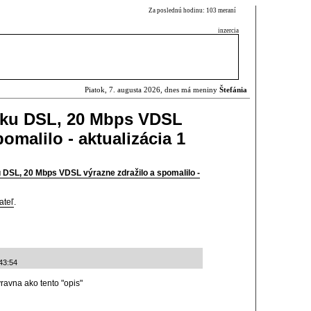
Za poslednú hodinu: 103 meraní
inzercia
Piatok, 7. augusta 2026, dnes má meniny
Štefánia
uku DSL, 20 Mbps VDSL
omalilo - aktualizácia 1
DSL, 20 Mbps VDSL výrazne zdražilo a spomalilo -
ateľ
.
43:54
ravna ako tento "opis"