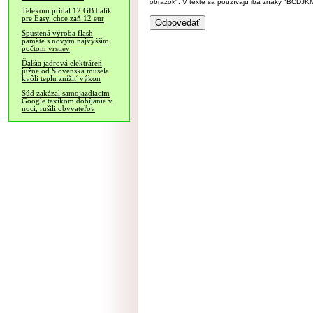
obrázok". V texte sa používajú iba znaky "BC
Telekom pridal 12 GB balík
pre Easy, chce zaň 12 eur
Spustená výroba flash
pamäte s novým najvyšším
počtom vrstiev
Ďalšia jadrová elektráreň
južne od Slovenska musela
kvôli teplu znížiť výkon
Súd zakázal samojazdiacim
Google taxíkom dobíjanie v
noci, rušili obyvateľov