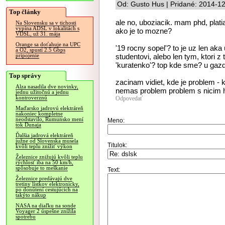
Od: Gusto Hus | Pridané: 2014-1
Top články
ale no, uboziacik. mam phd, plati
Na Slovensku sa v tichosti
vypína ADSL v lokalitách s
ako je to mozne?
VDSL, už 31. mája
Orange sa doťahuje na UPC
'19 rocny sopel'? to je uz len a
a O2, spustí 2.5 Gbps
studentovi, alebo len tym, ktori z 
pripojenie
'kuratenko'? top kde sme? u gazd
Top správy
zacinam vidiet, kde je problem - 
Alza nasadila dve novinky,
nemas problem problem s nicim
jednu užitočnú a jednu
kontroverznú
Odpovedať
Maďarsko jadrovú elektráreň
nakoniec kompletne
neodstavilo, Rumunsko mení
Meno:
tok Dunaja
Ďalšia jadrová elektráreň
južne od Slovenska musela
Titulok:
kvôli teplu znížiť výkon
Železnice znižujú kvôli teplu
rýchlosť iba na 50 km/h,
spôsobuje to meškanie
Text:
Železnice predávajú dve
tretiny lístkov elektronicky,
po donútení cestujúcich na
takýto nákup
NASA na diaľku na sonde
Voyager 2 úspešne znížila
spotrebu