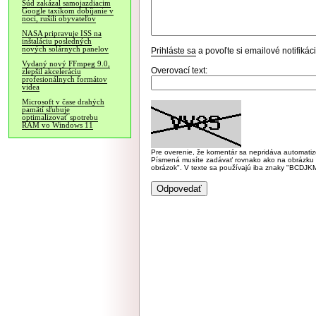
Súd zakázal samojazdiacim
Google taxíkom dobíjanie v
noci, rušili obyvateľov
NASA pripravuje ISS na
inštaláciu posledných
nových solárnych panelov
Prihláste sa
a povoľte si emailové notifiká
Vydaný nový FFmpeg 9.0,
Overovací text:
zlepšil akceleráciu
profesionálnych formátov
videa
Microsoft v čase drahých
pamätí sľubuje
optimalizovať spotrebu
RAM vo Windows 11
Pre overenie, že komentár sa nepridáva automatizov
Písmená musíte zadávať rovnako ako na obrázku veľk
obrázok". V texte sa používajú iba znaky "BC