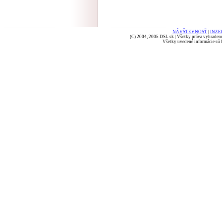
NÁVŠTEVNOSŤ
|
INZE
(C) 2004, 2005 DSL.sk | Všetky práva vyhradené
Všetky uvedené informácie sú b