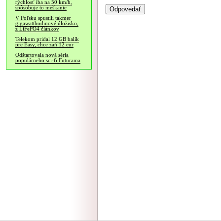
rýchlosť iba na 50 km/h,
spôsobuje to meškanie
V Poľsku spustili takmer
gigawatthodinové úložisko,
z LiFePO4 článkov
Telekom pridal 12 GB balík
pre Easy, chce zaň 12 eur
Odštartovala nová séria
populárneho sci-fi Futurama