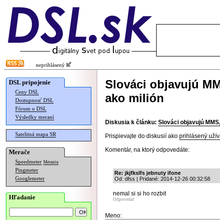
neprihlásený
Slováci objavujú MM
DSL pripojenie
Ceny DSL
ako milión
Dostupnosť DSL
Fórum o DSL
Výsledky meraní
Diskusia k článku:
Slováci objavujú MMS, 
Satelitná mapa SR
Prispievajte do diskusií ako
prihlásený užív
Komentár, na ktorý odpovedáte:
Merače
Speedmeter
Merania
Pingmeter
Re: jkjfkslfs jebnuty ifone
Googlemeter
Od: dfss | Pridané: 2014-12-26 00:32:58
nemal si si ho rozbit
Hľadanie
Odpovedať
Meno: