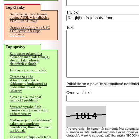
Top články
Titulok:
Na Slovensku sa v tichosti
vypína ADSL v lokalitách s
VDSL, už 31. mája
Text:
Orange sa doťahuje na UPC
a O2, spustí 2.5 Gbps
pripojenie
Top správy
Rumunsko odstrelmi a
blokádou mení tok Dunaja,
aby udržalo jadrovú
elektráreň v chode
Joj Play výrazne zdražuje
Chrome sa bude
aktualizovať dvakrát
týždenne, v budúcnosti sa
Prihláste sa
a povoľte si emailové notifiká
bude aktualizovať bez
reštartov
Overovací text:
Slovensko.sk má opäť
technické problémy
Spustená výroba flash
pamäte s novým najvyšším
počtom vrstiev
Maďarsko jadrovú elektráreň
nakoniec kompletne
neodstavilo, Rumunsko mení
Pre overenie, že komentár sa nepridáva automatizov
tok Dunaja
Písmená musíte zadávať rovnako ako na obrázku veľk
obrázok". V texte sa používajú iba znaky "BC
Železnice znižujú kvôli teplu