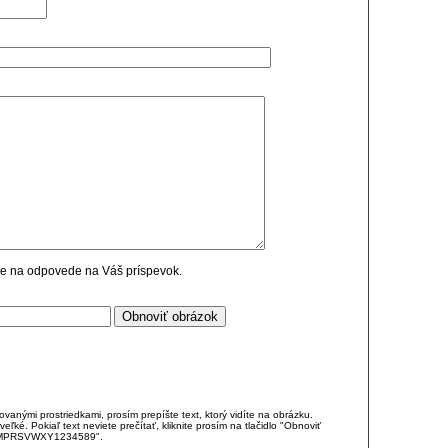
cie na odpovede na Váš príspevok.
anými prostriedkami, prosím prepíšte text, ktorý vidíte na obrázku.
é. Pokiaľ text neviete prečítať, kliknite prosím na tlačidlo "Obnoviť
DJKMPRSVWXY1234589".