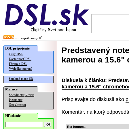
neprihlásený
Predstavený not
DSL pripojenie
Ceny DSL
kamerou a 15.6"
Dostupnosť DSL
Fórum o DSL
Výsledky meraní
Satelitná mapa SR
Diskusia k článku:
Predsta
kamerou a 15.6" chromebo
Merače
Speedmeter
Merania
Prispievajte do diskusií ako
p
Pingmeter
Googlemeter
Komentár, na ktorý odpovedá
Hľadanie
Re: hmmm..