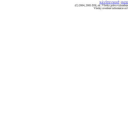
NÁVŠTEVNOSŤ
|
INZE
(C) 2004, 2005 DSL.sk | Všetky práva vyhradené
Všetky uvedené informácie sú b