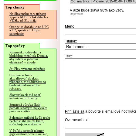
Od: martincc | Pridané: 2015-01-04 17:00:4
Top články
V alze bude zlava 98% ako vzdy.
Na Slovensku sa v tichosti
Odpovedať
vypína ADSL v lokalitách s
VDSL, už 31. mája
Meno:
Orange sa doťahuje na UPC
a O2, spustí 2.5 Gbps
pripojenie
Titulok:
Top správy
Rumunsko odstrelmi a
blokádou mení tok Dunaja,
Text:
aby udržalo jadrovú
elektráreň v chode
Joj Play výrazne zdražuje
Chrome sa bude
aktualizovať dvakrát
týždenne, v budúcnosti sa
bude aktualizovať bez
reštartov
Slovensko.sk má opäť
technické problémy
Spustená výroba flash
pamäte s novým najvyšším
Prihláste sa
a povoľte si emailové notifiká
počtom vrstiev
Železnice znižujú kvôli teplu
Overovací text:
rýchlosť iba na 50 km/h,
spôsobuje to meškanie
V Poľsku spustili takmer
gigawatthodinové úložisko,