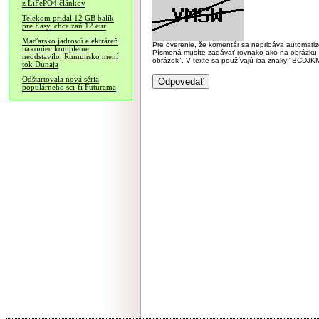
z LiFePO4 článkov
Telekom pridal 12 GB balík
pre Easy, chce zaň 12 eur
Maďarsko jadrovú elektráreň
Pre overenie, že komentár sa nepridáva automatizov
nakoniec kompletne
Písmená musíte zadávať rovnako ako na obrázku veľk
neodstavilo, Rumunsko mení
obrázok". V texte sa používajú iba znaky "BC
tok Dunaja
Odštartovala nová séria
populárneho sci-fi Futurama