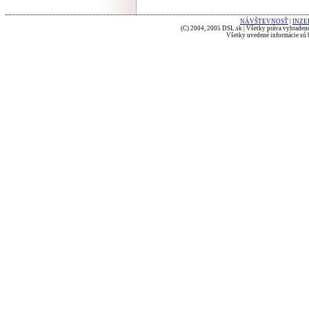
NÁVŠTEVNOSŤ
|
INZE
(C) 2004, 2005 DSL.sk | Všetky práva vyhradené
Všetky uvedené informácie sú b