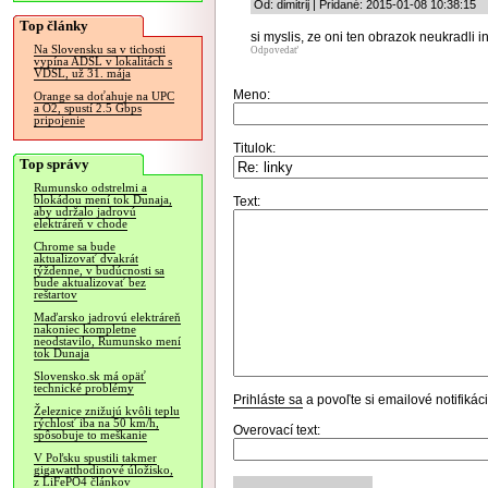
Od: dimitrij | Pridané: 2015-01-08 10:38:15
Top články
si myslis, ze oni ten obrazok neukradli 
Na Slovensku sa v tichosti
Odpovedať
vypína ADSL v lokalitách s
VDSL, už 31. mája
Meno:
Orange sa doťahuje na UPC
a O2, spustí 2.5 Gbps
pripojenie
Titulok:
Top správy
Rumunsko odstrelmi a
blokádou mení tok Dunaja,
Text:
aby udržalo jadrovú
elektráreň v chode
Chrome sa bude
aktualizovať dvakrát
týždenne, v budúcnosti sa
bude aktualizovať bez
reštartov
Maďarsko jadrovú elektráreň
nakoniec kompletne
neodstavilo, Rumunsko mení
tok Dunaja
Slovensko.sk má opäť
technické problémy
Prihláste sa
a povoľte si emailové notifiká
Železnice znižujú kvôli teplu
rýchlosť iba na 50 km/h,
Overovací text:
spôsobuje to meškanie
V Poľsku spustili takmer
gigawatthodinové úložisko,
z LiFePO4 článkov