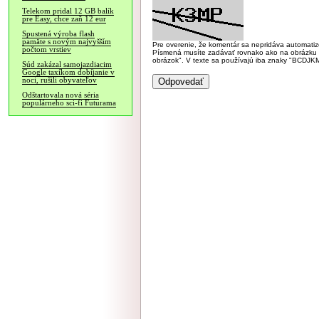
Telekom pridal 12 GB balík
pre Easy, chce zaň 12 eur
Spustená výroba flash
pamäte s novým najvyšším
Pre overenie, že komentár sa nepridáva automatizov
počtom vrstiev
Písmená musíte zadávať rovnako ako na obrázku veľk
obrázok". V texte sa používajú iba znaky "BC
Súd zakázal samojazdiacim
Google taxíkom dobíjanie v
noci, rušili obyvateľov
Odštartovala nová séria
populárneho sci-fi Futurama