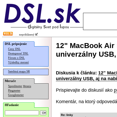
neprihlásený
12" MacBook Air 
DSL pripojenie
Ceny DSL
univerzálny USB, 
Dostupnosť DSL
Fórum o DSL
Výsledky meraní
Satelitná mapa SR
Diskusia k článku:
12" MacB
univerzálny USB, aj na nabí
Merače
Speedmeter
Merania
Prispievajte do diskusií ako
p
Pingmeter
Googlemeter
Komentár, na ktorý odpovedá
Hľadanie
Re: linky