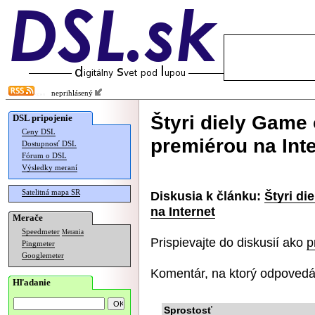
neprihlásený
Štyri diely Game 
DSL pripojenie
Ceny DSL
premiérou na Int
Dostupnosť DSL
Fórum o DSL
Výsledky meraní
Satelitná mapa SR
Diskusia k článku:
Štyri di
na Internet
Merače
Speedmeter
Merania
Prispievajte do diskusií ako
p
Pingmeter
Googlemeter
Komentár, na ktorý odpovedá
Hľadanie
Sprostosť