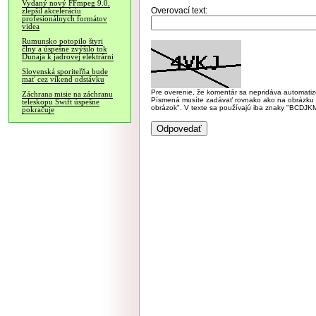
Vydaný nový FFmpeg 9.0,
Overovací text:
zlepšil akceleráciu
profesionálnych formátov
videa
Rumunsko potopilo štyri
člny a úspešne zvýšilo tok
Dunaja k jadrovej elektrárni
Slovenská sporiteľňa bude
mať cez víkend odstávku
Pre overenie, že komentár sa nepridáva automatizov
Záchrana misie na záchranu
Písmená musíte zadávať rovnako ako na obrázku veľk
teleskopu Swift úspešne
obrázok". V texte sa používajú iba znaky "BC
pokračuje