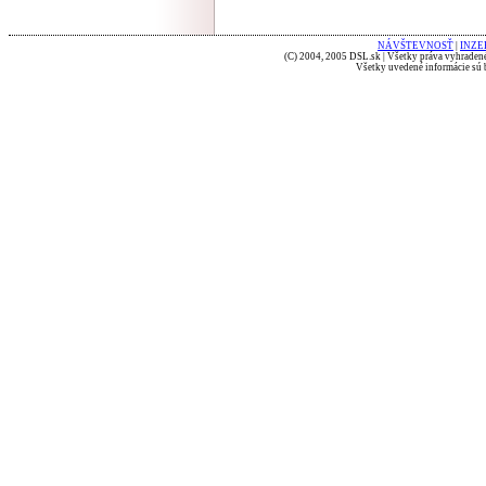
NÁVŠTEVNOSŤ
|
INZE
(C) 2004, 2005 DSL.sk | Všetky práva vyhradené
Všetky uvedené informácie sú b