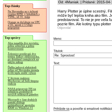
Od: 4Maniak. | Pridané: 2015-04-
Top články
Harry Plotter je úplne scestný. F
Na Slovensku sa v tichosti
vypína ADSL v lokalitách s
môže byť lepšia kniha ako film. 
VDSL, už 31. mája
predstavoval. To nie je pre veľa ľ
Orange sa doťahuje na UPC
pozrie film. Ale kotiny typu plotter
a O2, spustí 2.5 Gbps
Odpovedať
pripojenie
Top správy
Meno:
Alza nasadila dve novinky,
jednu užitočnú a jednu
kontroverznú
Titulok:
Železnice predávajú dve
tretiny lístkov elektronicky,
po donútení cestujúcich na
takýto nákup
Text:
Ďalšia jadrová elektráreň
južne od Slovenska musela
kvôli teplu znížiť výkon
V štvrtom reaktore
Mochoviec už beží štiepna
reakcia
NASA pripravuje ISS na
inštaláciu posledných
nových solárnych panelov
Microsoft v čase drahých
pamätí sľubuje
optimalizovať spotrebu
RAM vo Windows 11
Prihláste sa
a povoľte si emailové notifiká