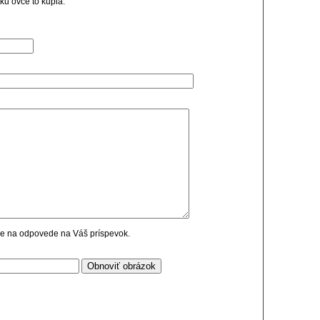
tku ovce to kupia.
cie na odpovede na Váš príspevok.