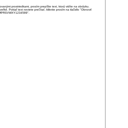
anými prostriedkami, prosím prepíšte text, ktorý vidíte na obrázku.
é. Pokiaľ text neviete prečítať, kliknite prosím na tlačidlo "Obnoviť
DJKMPRSVWXY1234589".