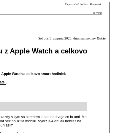
Za poslednú hodinu: 46 meraní
inzercia
Sobota, 8. augusta 2026, dnes má meniny
Oskár
u z Apple Watch a celkovo
z Apple Watch a celkovo smart hodiniek
ateľ
.
azdy s kym sa stretnem to len obdivuje co to umi. Ma
t bez pouzitia mobilu. Vydrz 3-4 dni ak nehras na
suhlasim.