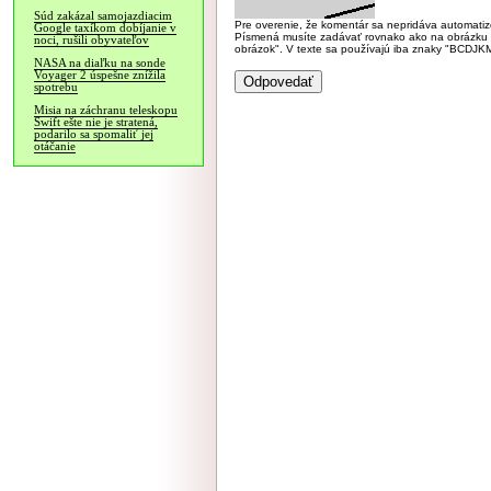
Súd zakázal samojazdiacim
Pre overenie, že komentár sa nepridáva automatizov
Google taxíkom dobíjanie v
Písmená musíte zadávať rovnako ako na obrázku veľk
noci, rušili obyvateľov
obrázok". V texte sa používajú iba znaky "BC
NASA na diaľku na sonde
Voyager 2 úspešne znížila
spotrebu
Misia na záchranu teleskopu
Swift ešte nie je stratená,
podarilo sa spomaliť jej
otáčanie