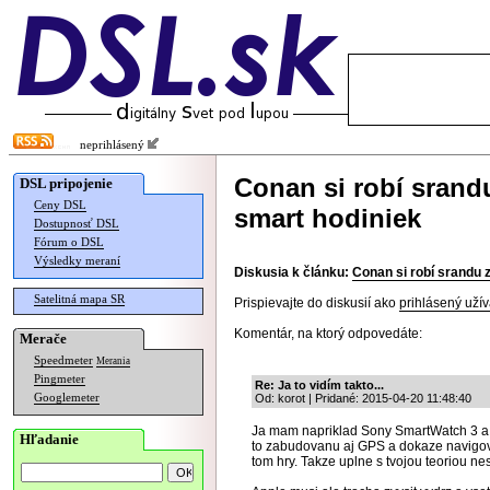
neprihlásený
Conan si robí srand
DSL pripojenie
Ceny DSL
smart hodiniek
Dostupnosť DSL
Fórum o DSL
Výsledky meraní
Diskusia k článku:
Conan si robí srandu 
Satelitná mapa SR
Prispievajte do diskusií ako
prihlásený užív
Komentár, na ktorý odpovedáte:
Merače
Speedmeter
Merania
Pingmeter
Re: Ja to vidím takto...
Googlemeter
Od: korot | Pridané: 2015-04-20 11:48:40
Ja mam napriklad Sony SmartWatch 3 a k
Hľadanie
to zabudovanu aj GPS a dokaze navigova
tom hry. Takze uplne s tvojou teoriou ne