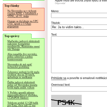
Apple musi ale trocha zvysit vydrz a vse
Odpovedať
Top články
Na Slovensku sa v tichosti
Meno:
vypína ADSL v lokalitách s
VDSL, už 31. mája
Orange sa doťahuje na UPC
Titulok:
a O2, spustí 2.5 Gbps
pripojenie
Text:
Top správy
Maďarsko jadrovú elektráreň
nakoniec kompletne
neodstavilo, Rumunsko mení
tok Dunaja
Alza nasadila dve novinky,
jednu užitočnú a jednu
kontroverznú
Slovensko.sk má opäť
technické problémy
Železnice znižujú kvôli teplu
rýchlosť iba na 50 km/h,
spôsobuje to meškanie
Prihláste sa
a povoľte si emailové notifiká
Ďalšia jadrová elektráreň
Overovací text:
južne od Slovenska musela
kvôli teplu znížiť výkon
V Poľsku spustili takmer
gigawatthodinové úložisko,
z LiFePO4 článkov
Telekom pridal 12 GB balík
pre Easy, chce zaň 12 eur