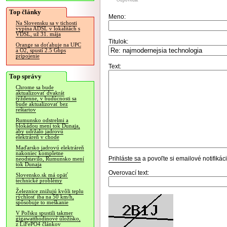
Odpovedať
Top články
Meno:
Na Slovensku sa v tichosti
vypína ADSL v lokalitách s
VDSL, už 31. mája
Titulok:
Orange sa doťahuje na UPC
a O2, spustí 2.5 Gbps
pripojenie
Text:
Top správy
Chrome sa bude
aktualizovať dvakrát
týždenne, v budúcnosti sa
bude aktualizovať bez
reštartov
Rumunsko odstrelmi a
blokádou mení tok Dunaja,
aby udržalo jadrovú
elektráreň v chode
Maďarsko jadrovú elektráreň
nakoniec kompletne
Prihláste sa
a povoľte si emailové notifiká
neodstavilo, Rumunsko mení
tok Dunaja
Overovací text:
Slovensko.sk má opäť
technické problémy
Železnice znižujú kvôli teplu
rýchlosť iba na 50 km/h,
spôsobuje to meškanie
V Poľsku spustili takmer
gigawatthodinové úložisko,
z LiFePO4 článkov