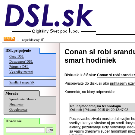
neprihlásený
Conan si robí srand
DSL pripojenie
Ceny DSL
smart hodiniek
Dostupnosť DSL
Fórum o DSL
Výsledky meraní
Diskusia k článku:
Conan si robí srandu 
Satelitná mapa SR
Prispievajte do diskusií ako
prihlásený užív
Komentár, na ktorý odpovedáte:
Merače
Speedmeter
Merania
Pingmeter
Re: najmodernejsia technologia
Googlemeter
Od: rolh | Pridané: 2015-04-20 12:47:02
Pocas vasho zivota musite dat svojim 
Hľadanie
vsetky ukony a vlastne aj po smrti dovy
aktivity, pozatvaraju ucty, vyrovnaju ded
sa vasim dnesnym super hodinkam moze