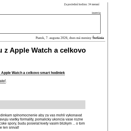
Za poslednú hodinu: 34 meraní
inzercia
Piatok, 7. augusta 2026, dnes má meniny
Štefánia
u z Apple Watch a celkovo
z Apple Watch a celkovo smart hodiniek
ateľ
.
hodinkam splnomocnenie aby za vas mohli vykonavat
bavuju vsetky formality, pomalicky ukoncia vase rozne
icske spory, budu posielat kvety vasim blizkym ... o tom
 len snivat!