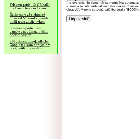
Pre overenie, že komentár sa nepridáva automatizov
Telekom pridal 12 GB balík
Písmená musíte zadávať rovnako ako na obrázku veľk
pre Easy, chce zaň 12 eur
obrázok". V texte sa používajú iba znaky "BC
Ďalšia jadrová elektráreň
južne od Slovenska musela
kvôli teplu znížiť výkon
Spustená výroba flash
pamäte s novým najvyšším
počtom vrstiev
Súd zakázal samojazdiacim
Google taxíkom dobíjanie v
noci, rušili obyvateľov