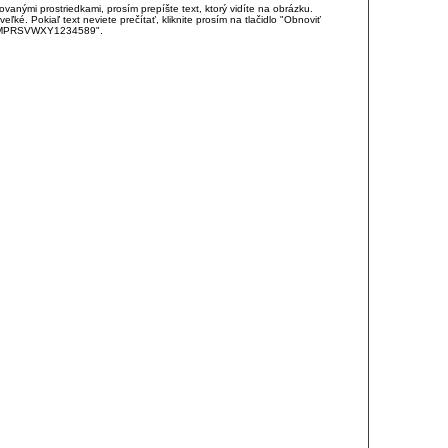
anými prostriedkami, prosím prepíšte text, ktorý vidíte na obrázku.
é. Pokiaľ text neviete prečítať, kliknite prosím na tlačidlo "Obnoviť
DJKMPRSVWXY1234589".