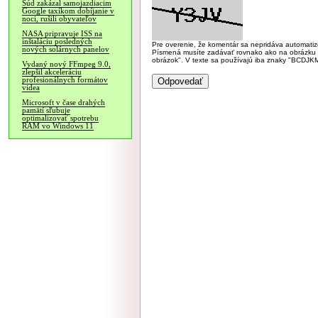
Súd zakázal samojazdiacim
Google taxíkom dobíjanie v
noci, rušili obyvateľov
NASA pripravuje ISS na
inštaláciu posledných
Pre overenie, že komentár sa nepridáva automatizov
nových solárnych panelov
Písmená musíte zadávať rovnako ako na obrázku veľk
obrázok". V texte sa používajú iba znaky "BC
Vydaný nový FFmpeg 9.0,
zlepšil akceleráciu
profesionálnych formátov
videa
Microsoft v čase drahých
pamätí sľubuje
optimalizovať spotrebu
RAM vo Windows 11