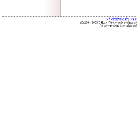
NÁVŠTEVNOSŤ
|
INZE
(C) 2004, 2005 DSL.sk | Všetky práva vyhradené
Všetky uvedené informácie sú b