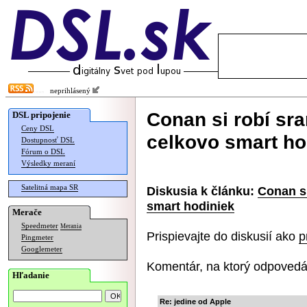
neprihlásený
Conan si robí sr
DSL pripojenie
Ceny DSL
celkovo smart ho
Dostupnosť DSL
Fórum o DSL
Výsledky meraní
Satelitná mapa SR
Diskusia k článku:
Conan si
smart hodiniek
Merače
Speedmeter
Merania
Prispievajte do diskusií ako
p
Pingmeter
Googlemeter
Komentár, na ktorý odpovedá
Hľadanie
Re: jedine od Apple