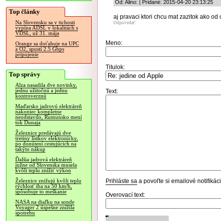
Od: Alino: | Pridané: 2015-04-20 23:13:25
Top články
aj pravaci ktori chcu mat zazitok ako od
Na Slovensku sa v tichosti
Odpovedať
vypína ADSL v lokalitách s
VDSL, už 31. mája
Meno:
Orange sa doťahuje na UPC
a O2, spustí 2.5 Gbps
pripojenie
Titulok:
Top správy
Alza nasadila dve novinky,
jednu užitočnú a jednu
Text:
kontroverznú
Maďarsko jadrovú elektráreň
nakoniec kompletne
neodstavilo, Rumunsko mení
tok Dunaja
Železnice predávajú dve
tretiny lístkov elektronicky,
po donútení cestujúcich na
takýto nákup
Ďalšia jadrová elektráreň
južne od Slovenska musela
kvôli teplu znížiť výkon
Prihláste sa
a povoľte si emailové notifiká
Železnice znižujú kvôli teplu
rýchlosť iba na 50 km/h,
spôsobuje to meškanie
Overovací text:
NASA na diaľku na sonde
Voyager 2 úspešne znížila
spotrebu