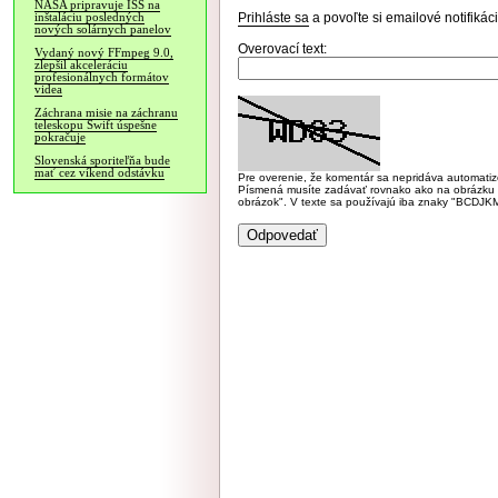
NASA pripravuje ISS na
Prihláste sa
a povoľte si emailové notifiká
inštaláciu posledných
nových solárnych panelov
Overovací text:
Vydaný nový FFmpeg 9.0,
zlepšil akceleráciu
profesionálnych formátov
videa
Záchrana misie na záchranu
teleskopu Swift úspešne
pokračuje
Slovenská sporiteľňa bude
mať cez víkend odstávku
Pre overenie, že komentár sa nepridáva automatizov
Písmená musíte zadávať rovnako ako na obrázku veľk
obrázok". V texte sa používajú iba znaky "BC