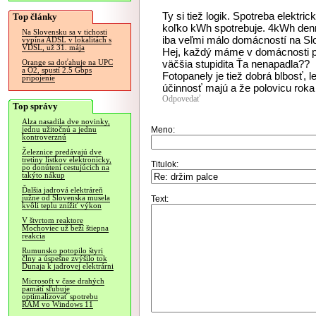
Ty si tiež logik. Spotreba elektr
Top články
koľko kWh spotrebuje. 4kWh denne
Na Slovensku sa v tichosti
iba veľmi málo domácností na Sl
vypína ADSL v lokalitách s
VDSL, už 31. mája
Hej, každý máme v domácnosti po
väčšia stupidita Ťa nenapadla??
Orange sa doťahuje na UPC
a O2, spustí 2.5 Gbps
Fotopanely je tiež dobrá blbosť, 
pripojenie
účinnosť majú a že polovicu roka
Odpovedať
Top správy
Alza nasadila dve novinky,
Meno:
jednu užitočnú a jednu
kontroverznú
Železnice predávajú dve
tretiny lístkov elektronicky,
Titulok:
po donútení cestujúcich na
takýto nákup
Ďalšia jadrová elektráreň
južne od Slovenska musela
Text:
kvôli teplu znížiť výkon
V štvrtom reaktore
Mochoviec už beží štiepna
reakcia
Rumunsko potopilo štyri
člny a úspešne zvýšilo tok
Dunaja k jadrovej elektrárni
Microsoft v čase drahých
pamätí sľubuje
optimalizovať spotrebu
RAM vo Windows 11