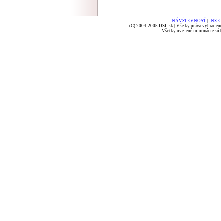
NÁVŠTEVNOSŤ
|
INZE
(C) 2004, 2005 DSL.sk | Všetky práva vyhradené
Všetky uvedené informácie sú b