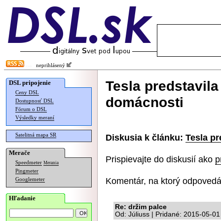
neprihlásený
Tesla predstavila
DSL pripojenie
Ceny DSL
domácnosti
Dostupnosť DSL
Fórum o DSL
Výsledky meraní
Satelitná mapa SR
Diskusia k článku:
Tesla pr
Merače
Prispievajte do diskusií ako
p
Speedmeter
Merania
Pingmeter
Komentár, na ktorý odpovedá
Googlemeter
Hľadanie
Re: držim palce
Od: Júliuss | Pridané: 2015-05-01