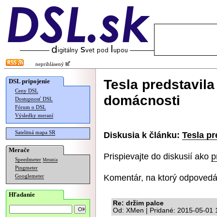
neprihlásený
Tesla predstavila
DSL pripojenie
Ceny DSL
domácnosti
Dostupnosť DSL
Fórum o DSL
Výsledky meraní
Satelitná mapa SR
Diskusia k článku:
Tesla pr
Merače
Prispievajte do diskusií ako
p
Speedmeter
Merania
Pingmeter
Komentár, na ktorý odpovedá
Googlemeter
Hľadanie
Re: držim palce
Od: XMen | Pridané: 2015-05-01 