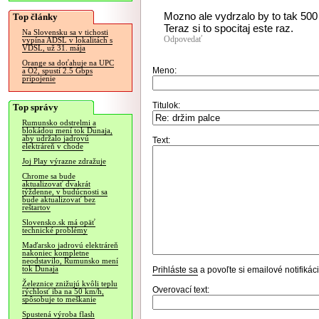
Mozno ale vydrzalo by to tak 500 
Top články
Teraz si to spocitaj este raz.
Na Slovensku sa v tichosti
Odpovedať
vypína ADSL v lokalitách s
VDSL, už 31. mája
Orange sa doťahuje na UPC
Meno:
a O2, spustí 2.5 Gbps
pripojenie
Titulok:
Top správy
Rumunsko odstrelmi a
blokádou mení tok Dunaja,
aby udržalo jadrovú
Text:
elektráreň v chode
Joj Play výrazne zdražuje
Chrome sa bude
aktualizovať dvakrát
týždenne, v budúcnosti sa
bude aktualizovať bez
reštartov
Slovensko.sk má opäť
technické problémy
Maďarsko jadrovú elektráreň
nakoniec kompletne
neodstavilo, Rumunsko mení
tok Dunaja
Prihláste sa
a povoľte si emailové notifiká
Železnice znižujú kvôli teplu
Overovací text:
rýchlosť iba na 50 km/h,
spôsobuje to meškanie
Spustená výroba flash