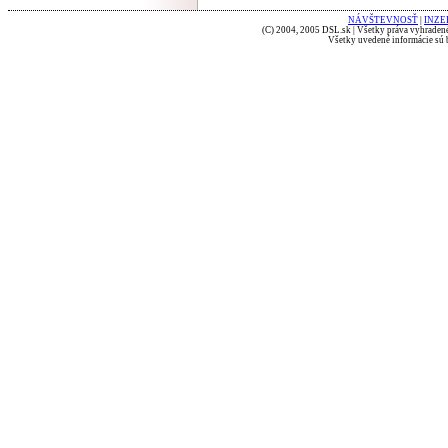
NÁVŠTEVNOSŤ
|
INZE
(C) 2004, 2005 DSL.sk | Všetky práva vyhradené
Všetky uvedené informácie sú b