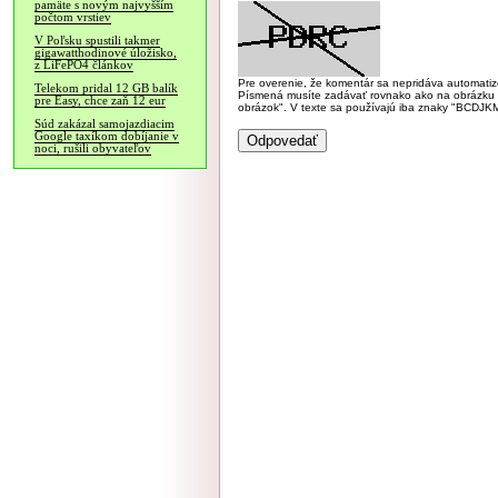
pamäte s novým najvyšším
počtom vrstiev
V Poľsku spustili takmer
gigawatthodinové úložisko,
z LiFePO4 článkov
Pre overenie, že komentár sa nepridáva automatizov
Telekom pridal 12 GB balík
Písmená musíte zadávať rovnako ako na obrázku veľk
pre Easy, chce zaň 12 eur
obrázok". V texte sa používajú iba znaky "BC
Súd zakázal samojazdiacim
Google taxíkom dobíjanie v
noci, rušili obyvateľov