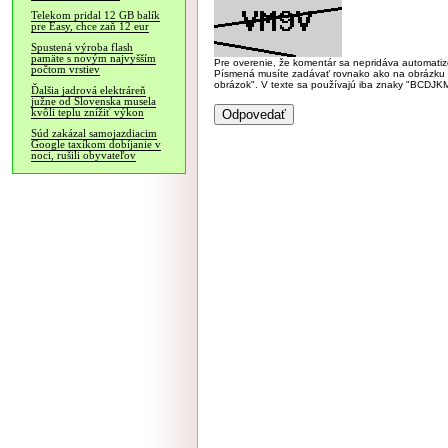
Telekom pridal 12 GB balík
pre Easy, chce zaň 12 eur
Spustená výroba flash
pamäte s novým najvyšším
Pre overenie, že komentár sa nepridáva automatizov
počtom vrstiev
Písmená musíte zadávať rovnako ako na obrázku veľk
obrázok". V texte sa používajú iba znaky "BC
Ďalšia jadrová elektráreň
južne od Slovenska musela
kvôli teplu znížiť výkon
Súd zakázal samojazdiacim
Google taxíkom dobíjanie v
noci, rušili obyvateľov