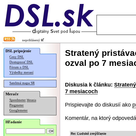
neprihlásený
Stratený pristáv
DSL pripojenie
Ceny DSL
ozval po 7 mesia
Dostupnosť DSL
Fórum o DSL
Výsledky meraní
Satelitná mapa SR
Diskusia k článku:
Stratený
7 mesiacoch
Merače
Speedmeter
Merania
Prispievajte do diskusií ako
p
Pingmeter
Googlemeter
Komentár, na ktorý odpovedá
Hľadanie
Re: Ľudské zmýšľanie