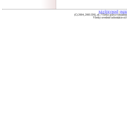
NÁVŠTEVNOSŤ
|
INZE
(C) 2004, 2005 DSL.sk | Všetky práva vyhradené
Všetky uvedené informácie sú b