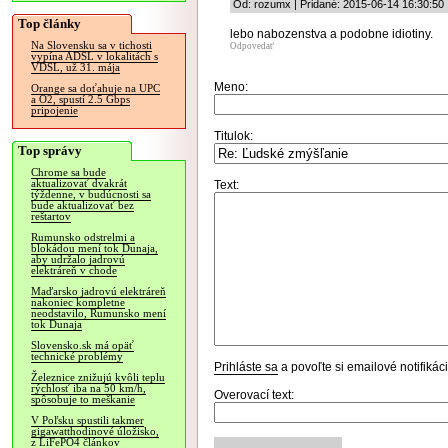
Od: rozumx | Pridané: 2015-06-14 16:30:50
Top články
lebo nabozenstva a podobne idiotiny.
Na Slovensku sa v tichosti
Odpovedať
vypína ADSL v lokalitách s
VDSL, už 31. mája
Meno:
Orange sa doťahuje na UPC
a O2, spustí 2.5 Gbps
pripojenie
Titulok:
Top správy
Chrome sa bude
aktualizovať dvakrát
Text:
týždenne, v budúcnosti sa
bude aktualizovať bez
reštartov
Rumunsko odstrelmi a
blokádou mení tok Dunaja,
aby udržalo jadrovú
elektráreň v chode
Maďarsko jadrovú elektráreň
nakoniec kompletne
neodstavilo, Rumunsko mení
tok Dunaja
Slovensko.sk má opäť
technické problémy
Prihláste sa
a povoľte si emailové notifiká
Železnice znižujú kvôli teplu
rýchlosť iba na 50 km/h,
Overovací text:
spôsobuje to meškanie
V Poľsku spustili takmer
gigawatthodinové úložisko,
z LiFePO4 článkov