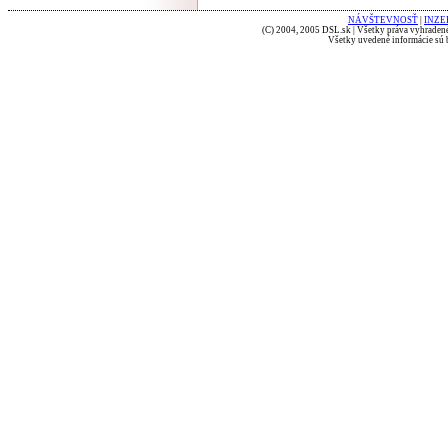
NÁVŠTEVNOSŤ
|
INZE
(C) 2004, 2005 DSL.sk | Všetky práva vyhradené
Všetky uvedené informácie sú b