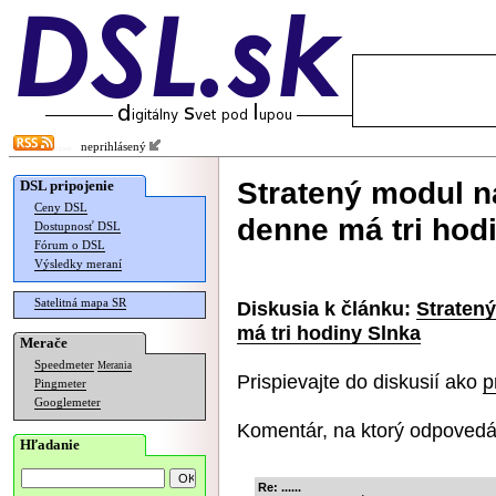
neprihlásený
Stratený modul n
DSL pripojenie
Ceny DSL
denne má tri hod
Dostupnosť DSL
Fórum o DSL
Výsledky meraní
Satelitná mapa SR
Diskusia k článku:
Straten
má tri hodiny Slnka
Merače
Speedmeter
Merania
Prispievajte do diskusií ako
p
Pingmeter
Googlemeter
Komentár, na ktorý odpovedá
Hľadanie
Re: ......