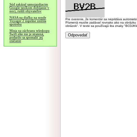
Súd zakázal samojazdiacim
Google taxíkom dobíjanie v
noci, rušili obyvateľov
NASA na diaľku na sonde
Pre overenie, že komentár sa nepridáva automatizov
Voyager 2 úspešne znížila
Písmená musíte zadávať rovnako ako na obrázku veľk
spotrebu
obrázok". V texte sa používajú iba znaky "BC
Misia na záchranu teleskopu
Swift ešte nie je stratená,
podarilo sa spomaliť jej
otáčanie