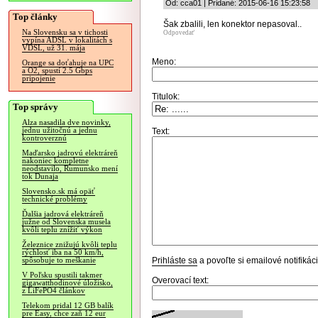
Od: cca01 | Pridané: 2015-06-16 15:23:58
Top články
Šak zbalili, len konektor nepasoval..
Na Slovensku sa v tichosti
Odpovedať
vypína ADSL v lokalitách s
VDSL, už 31. mája
Meno:
Orange sa doťahuje na UPC
a O2, spustí 2.5 Gbps
pripojenie
Titulok:
Top správy
Alza nasadila dve novinky,
jednu užitočnú a jednu
Text:
kontroverznú
Maďarsko jadrovú elektráreň
nakoniec kompletne
neodstavilo, Rumunsko mení
tok Dunaja
Slovensko.sk má opäť
technické problémy
Ďalšia jadrová elektráreň
južne od Slovenska musela
kvôli teplu znížiť výkon
Železnice znižujú kvôli teplu
rýchlosť iba na 50 km/h,
Prihláste sa
a povoľte si emailové notifiká
spôsobuje to meškanie
V Poľsku spustili takmer
Overovací text:
gigawatthodinové úložisko,
z LiFePO4 článkov
Telekom pridal 12 GB balík
pre Easy, chce zaň 12 eur