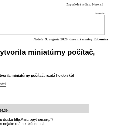
Za poslednú hodinu: 24 meraní
inzercia
Nedeľa, 9. augusta 2026, dnes má meniny
Ľubomíra
vytvorila miniatúrny počítač,
tvorila miniatúrny počítač, rozdá ho do škôl
ateľ
.
24:39
dosku http://micropython.org/ ?
em nejaké reálne skúsenosti.