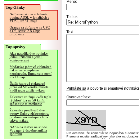
Meno:
Top články
Na Slovensku sa v tichosti
Titulok:
vypína ADSL v lokalitách s
VDSL, už 31. mája
Orange sa doťahuje na UPC
a O2, spustí 2.5 Gbps
Text:
pripojenie
Top správy
Alza nasadila dve novinky,
jednu užitočnú a jednu
kontroverznú
Maďarsko jadrovú elektráreň
nakoniec kompletne
neodstavilo, Rumunsko mení
tok Dunaja
Ďalšia jadrová elektráreň
južne od Slovenska musela
Prihláste sa
a povoľte si emailové notifiká
kvôli teplu znížiť výkon
Overovací text:
Železnice znižujú kvôli teplu
rýchlosť iba na 50 km/h,
spôsobuje to meškanie
Železnice predávajú dve
tretiny lístkov elektronicky,
po donútení cestujúcich na
takýto nákup
NASA na diaľku na sonde
Voyager 2 úspešne znížila
Pre overenie, že komentár sa nepridáva automatizov
spotrebu
Písmená musíte zadávať rovnako ako na obrázku veľk