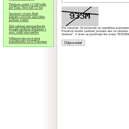
Telekom pridal 12 GB balík
pre Easy, chce zaň 12 eur
Spustená výroba flash
pamäte s novým najvyšším
počtom vrstiev
Súd zakázal samojazdiacim
Pre overenie, že komentár sa nepridáva automatizov
Google taxíkom dobíjanie v
Písmená musíte zadávať rovnako ako na obrázku veľk
noci, rušili obyvateľov
obrázok". V texte sa používajú iba znaky "BC
Odštartovala nová séria
populárneho sci-fi Futurama