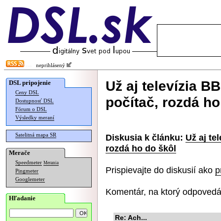
neprihlásený
Už aj televízia B
DSL pripojenie
Ceny DSL
počítač, rozdá ho
Dostupnosť DSL
Fórum o DSL
Výsledky meraní
Satelitná mapa SR
Diskusia k článku:
Už aj te
rozdá ho do škôl
Merače
Speedmeter
Merania
Prispievajte do diskusií ako
p
Pingmeter
Googlemeter
Komentár, na ktorý odpovedá
Hľadanie
Re: Ach...