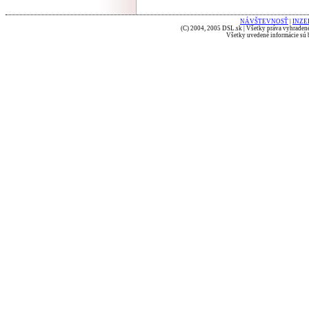
NÁVŠTEVNOSŤ
|
INZE
(C) 2004, 2005 DSL.sk | Všetky práva vyhradené
Všetky uvedené informácie sú b