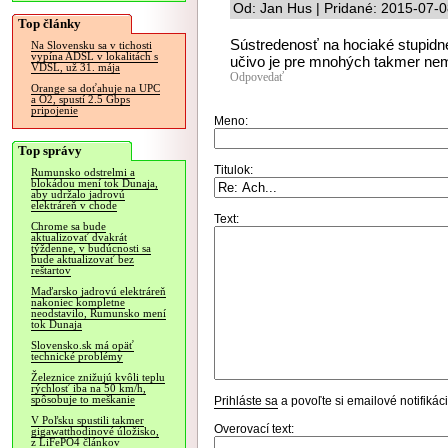
Od: Jan Hus | Pridané: 2015-07-0
Top články
Sústredenosť na hociaké stupidné
Na Slovensku sa v tichosti
vypína ADSL v lokalitách s
učivo je pre mnohých takmer ne
VDSL, už 31. mája
Odpovedať
Orange sa doťahuje na UPC
a O2, spustí 2.5 Gbps
pripojenie
Meno:
Top správy
Titulok:
Rumunsko odstrelmi a
blokádou mení tok Dunaja,
aby udržalo jadrovú
elektráreň v chode
Text:
Chrome sa bude
aktualizovať dvakrát
týždenne, v budúcnosti sa
bude aktualizovať bez
reštartov
Maďarsko jadrovú elektráreň
nakoniec kompletne
neodstavilo, Rumunsko mení
tok Dunaja
Slovensko.sk má opäť
technické problémy
Železnice znižujú kvôli teplu
rýchlosť iba na 50 km/h,
spôsobuje to meškanie
Prihláste sa
a povoľte si emailové notifiká
V Poľsku spustili takmer
Overovací text:
gigawatthodinové úložisko,
z LiFePO4 článkov