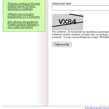
Overovací text:
Železnice znižujú kvôli teplu
rýchlosť iba na 50 km/h,
spôsobuje to meškanie
Odštartovala nová séria
populárneho sci-fi Futurama
Súd zakázal samojazdiacim
Google taxíkom dobíjanie v
noci, rušili obyvateľov
Pre overenie, že komentár sa nepridáva automatizov
Písmená musíte zadávať rovnako ako na obrázku veľk
obrázok". V texte sa používajú iba znaky "BC
NÁVŠTEVNOSŤ
|
INZE