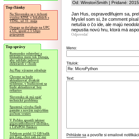
Od: WinstonSmith | Pridané: 201
Top články
Jan Hus, ospravedlňujem sa, prehl
Na Slovensku sa v tichosti
vypína ADSL v lokalitách s
Myslel som si, že comment písal 
VDSL, už 31. mája
netušia o čo ide, ale majú neodol
Orange sa doťahuje na UPC
nepustia novú hru, ktorá má asp
a O2, spustí 2.5 Gbps
Odpovedať
pripojenie
Top správy
Meno:
Rumunsko odstrelmi a
blokádou mení tok Dunaja,
aby udržalo jadrovú
Titulok:
elektráreň v chode
Joj Play výrazne zdražuje
Chrome sa bude
Text:
aktualizovať dvakrát
týždenne, v budúcnosti sa
bude aktualizovať bez
reštartov
Slovensko.sk má opäť
technické problémy
Spustená výroba flash
pamäte s novým najvyšším
počtom vrstiev
V Poľsku spustili takmer
gigawatthodinové úložisko,
z LiFePO4 článkov
Telekom pridal 12 GB balík
Prihláste sa
a povoľte si emailové notifiká
pre Easy, chce zaň 12 eur