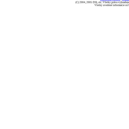
(C) 2004, 2005 DSL.sk | Všetky práva vyhradené
Všetky uvedené informácie sú b