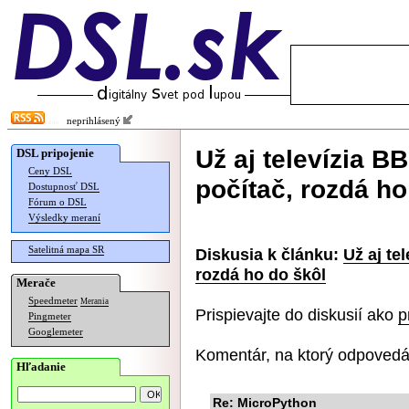
neprihlásený
Už aj televízia B
DSL pripojenie
Ceny DSL
počítač, rozdá ho
Dostupnosť DSL
Fórum o DSL
Výsledky meraní
Satelitná mapa SR
Diskusia k článku:
Už aj te
rozdá ho do škôl
Merače
Speedmeter
Merania
Prispievajte do diskusií ako
p
Pingmeter
Googlemeter
Komentár, na ktorý odpovedá
Hľadanie
Re: MicroPython