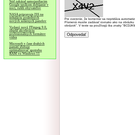
Súd zakázal samojazdiacim
Google taxíkom dobíjanie v
noci, rušili obyvateľov
NASA pripravuje ISS na
inštaláciu posledných
Pre overenie, že komentár sa nepridáva automatizov
nových solárnych panelov
Písmená musíte zadávať rovnako ako na obrázku veľk
obrázok". V texte sa používajú iba znaky "BC
Vydaný nový FFmpeg 9.0,
zlepšil akceleráciu
profesionálnych formátov
videa
Microsoft v čase drahých
pamätí sľubuje
optimalizovať spotrebu
RAM vo Windows 11