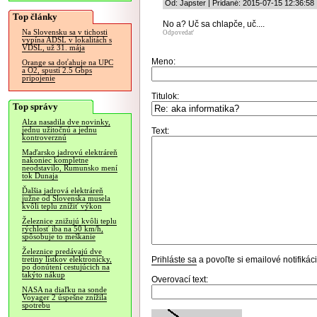
Od: Japster | Pridané: 2015-07-15 12:36:58
Top články
No a? Uč sa chlapče, uč....
Na Slovensku sa v tichosti
Odpovedať
vypína ADSL v lokalitách s
VDSL, už 31. mája
Meno:
Orange sa doťahuje na UPC
a O2, spustí 2.5 Gbps
pripojenie
Titulok:
Top správy
Alza nasadila dve novinky,
jednu užitočnú a jednu
Text:
kontroverznú
Maďarsko jadrovú elektráreň
nakoniec kompletne
neodstavilo, Rumunsko mení
tok Dunaja
Ďalšia jadrová elektráreň
južne od Slovenska musela
kvôli teplu znížiť výkon
Železnice znižujú kvôli teplu
rýchlosť iba na 50 km/h,
spôsobuje to meškanie
Železnice predávajú dve
Prihláste sa
a povoľte si emailové notifiká
tretiny lístkov elektronicky,
po donútení cestujúcich na
takýto nákup
Overovací text:
NASA na diaľku na sonde
Voyager 2 úspešne znížila
spotrebu