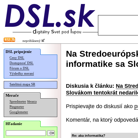
neprihlásený
Na Stredoeuróps
DSL pripojenie
Ceny DSL
informatike sa S
Dostupnosť DSL
Fórum o DSL
Výsledky meraní
Satelitná mapa SR
Diskusia k článku:
Na Stre
Slovákom tentokrát nedaril
Merače
Speedmeter
Merania
Prispievajte do diskusií ako
p
Pingmeter
Googlemeter
Komentár, na ktorý odpovedá
Hľadanie
Re: aka informatika?