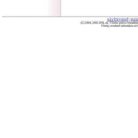
NÁVŠTEVNOSŤ
|
INZE
(C) 2004, 2005 DSL.sk | Všetky práva vyhradené
Všetky uvedené informácie sú b