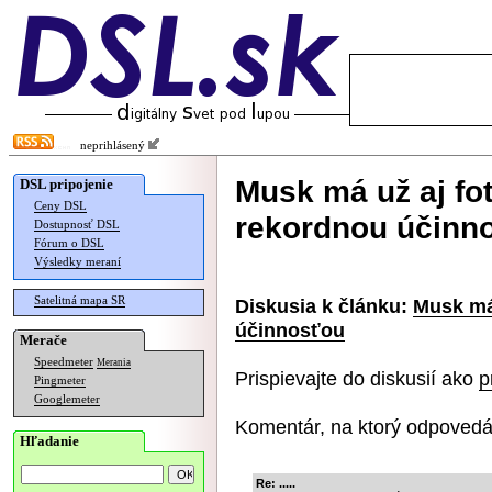
neprihlásený
Musk má už aj fot
DSL pripojenie
Ceny DSL
rekordnou účinn
Dostupnosť DSL
Fórum o DSL
Výsledky meraní
Satelitná mapa SR
Diskusia k článku:
Musk má 
účinnosťou
Merače
Speedmeter
Merania
Prispievajte do diskusií ako
p
Pingmeter
Googlemeter
Komentár, na ktorý odpovedá
Hľadanie
Re: .....