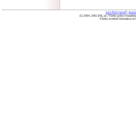
NÁVŠTEVNOSŤ
|
INZE
(C) 2004, 2005 DSL.sk | Všetky práva vyhradené
Všetky uvedené informácie sú b