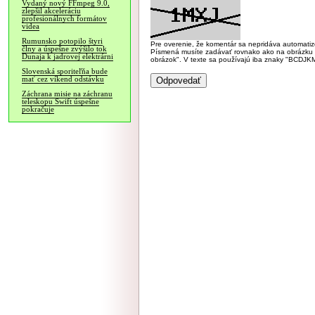
Vydaný nový FFmpeg 9.0,
zlepšil akceleráciu
profesionálnych formátov
videa
Rumunsko potopilo štyri
Pre overenie, že komentár sa nepridáva automatizov
člny a úspešne zvýšilo tok
Písmená musíte zadávať rovnako ako na obrázku veľk
Dunaja k jadrovej elektrárni
obrázok". V texte sa používajú iba znaky "BC
Slovenská sporiteľňa bude
mať cez víkend odstávku
Záchrana misie na záchranu
teleskopu Swift úspešne
pokračuje