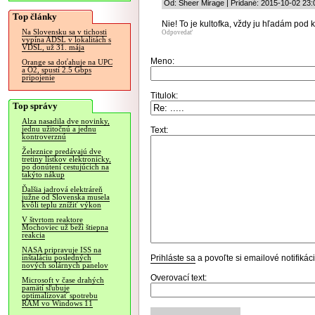
Od: Sheer Mirage | Pridané: 2015-10-02 23:
Top články
Nie! To je kultofka, vždy ju hľadám pod
Na Slovensku sa v tichosti
Odpovedať
vypína ADSL v lokalitách s
VDSL, už 31. mája
Meno:
Orange sa doťahuje na UPC
a O2, spustí 2.5 Gbps
pripojenie
Titulok:
Top správy
Alza nasadila dve novinky,
jednu užitočnú a jednu
Text:
kontroverznú
Železnice predávajú dve
tretiny lístkov elektronicky,
po donútení cestujúcich na
takýto nákup
Ďalšia jadrová elektráreň
južne od Slovenska musela
kvôli teplu znížiť výkon
V štvrtom reaktore
Mochoviec už beží štiepna
reakcia
NASA pripravuje ISS na
Prihláste sa
a povoľte si emailové notifiká
inštaláciu posledných
nových solárnych panelov
Overovací text:
Microsoft v čase drahých
pamätí sľubuje
optimalizovať spotrebu
RAM vo Windows 11