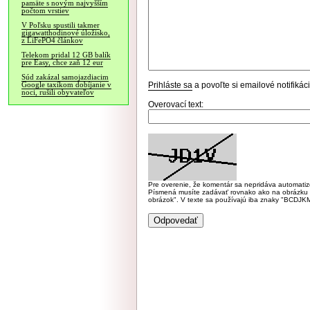
pamäte s novým najvyšším
počtom vrstiev
V Poľsku spustili takmer
gigawatthodinové úložisko,
z LiFePO4 článkov
Telekom pridal 12 GB balík
pre Easy, chce zaň 12 eur
Súd zakázal samojazdiacim
Prihláste sa
a povoľte si emailové notifiká
Google taxíkom dobíjanie v
noci, rušili obyvateľov
Overovací text:
Pre overenie, že komentár sa nepridáva automatizov
Písmená musíte zadávať rovnako ako na obrázku veľk
obrázok". V texte sa používajú iba znaky "BC