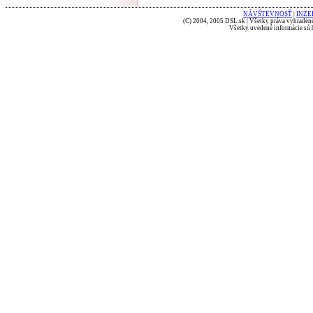
NÁVŠTEVNOSŤ
|
INZE
(C) 2004, 2005 DSL.sk | Všetky práva vyhradené
Všetky uvedené informácie sú b