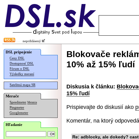
neprihlásený
Blokovače reklá
DSL pripojenie
Ceny DSL
10% až 15% ľudí
Dostupnosť DSL
Fórum o DSL
Výsledky meraní
Satelitná mapa SR
Diskusia k článku:
Blokova
15% ľudí
Merače
Speedmeter
Merania
Prispievajte do diskusií ako
p
Pingmeter
Googlemeter
Komentár, na ktorý odpovedá
Hľadanie
Re: adblocky, ale dokedy? cast