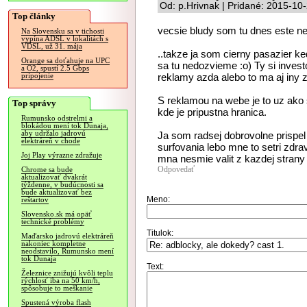
Od: p.Hrivnak | Pridané: 2015-10
Top články
vecsie bludy som tu dnes este nec
Na Slovensku sa v tichosti
vypína ADSL v lokalitách s
VDSL, už 31. mája
..takze ja som cierny pasazier ke
Orange sa doťahuje na UPC
sa tu nedozvieme :o) Ty si inves
a O2, spustí 2.5 Gbps
reklamy azda alebo to ma aj iny 
pripojenie
S reklamou na webe je to uz ako 
Top správy
kde je pripustna hranica.
Rumunsko odstrelmi a
blokádou mení tok Dunaja,
aby udržalo jadrovú
Ja som radsej dobrovolne prispel
elektráreň v chode
surfovania lebo mne to setri zdr
Joj Play výrazne zdražuje
mna nesmie valit z kazdej strany
Odpovedať
Chrome sa bude
aktualizovať dvakrát
týždenne, v budúcnosti sa
bude aktualizovať bez
Meno:
reštartov
Slovensko.sk má opäť
technické problémy
Titulok:
Maďarsko jadrovú elektráreň
nakoniec kompletne
neodstavilo, Rumunsko mení
tok Dunaja
Text:
Železnice znižujú kvôli teplu
rýchlosť iba na 50 km/h,
spôsobuje to meškanie
Spustená výroba flash